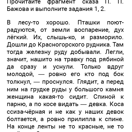
Прочитайте фрагмент сказа П. П.
Бажова и выполните задания 1, 2.
В лесу-то хорошо. Пташки поют-
радуются, от земли воспарение, дух
лёгкий. Их, слышь-ко, и разморило.
Дошли до Красногорского рудника. Там
тогда железну руду добывали. Легли,
значит, нашито на травку под рябиной
да сразу и уснули. Только вдруг
молодой, — ровно его кто под бок
толкнул, — проснулся. Глядит, а перед
ним на грудке руды у большого камня
женщина какая-то сидит. Спиной к
парню, а по косе видать — девка. Коса
ссиза-чёрная и не как у наших девок
болтается, а ровно прилипла к спине.
На конце ленты не то красные, не то