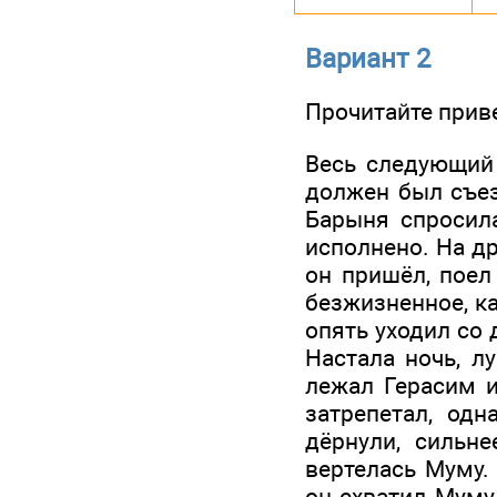
Вариант 2
Прочитайте приве
Весь следующий 
должен был съез
Барыня спросила
исполнено. На др
он пришёл, поел
безжизненное, ка
опять уходил со 
Настала ночь, л
лежал Герасим и
затрепетал, одн
дёрнули, сильне
вертелась Муму.
он схватил Муму,