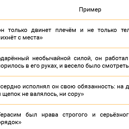
Пример
он только двинет плечём и не только тел
пихнёт с места»
одарённый необычайной силой, он работал
орилось в его руках, и весело было смотреть
усердно исполнял он свою обязанность: на д
 щепок не валялось, ни сору»
Герасим был нрава строгого и серьёзно
орядок»