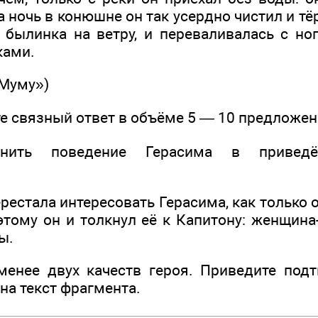
на ночь в конюшне он так усердно чистил и тё
к былинка на ветру, и переваливалась с но
ками.
«Муму»)
те связный ответ в объёме 5 — 10 предложен
нить поведение Герасима в приведё
рестала интересовать Герасима, как только о
этому он и толкнул её к Капитону: женщина
ы.
менее двух качеств героя. Приведите под
на текст фрагмента.