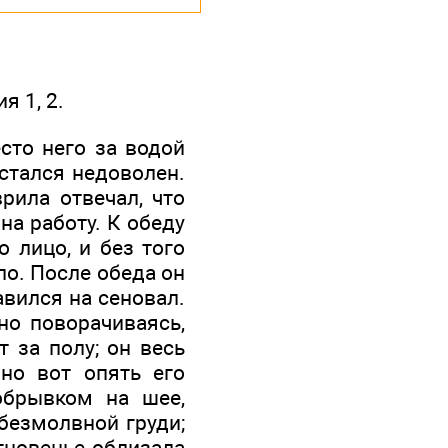
 1, 2.
сто него за водой
стался недоволен.
рила отвечал, что
на работу. К обеду
о лицо, и без того
ло. После обеда он
авился на сеновал.
но поворачиваясь,
т за полу; он весь
 но вот опять его
 обрывком на шее,
безмолвной груди;
мгновенье облизала