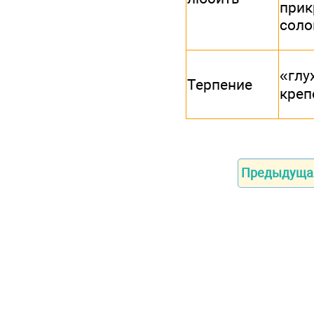
прик
соло
«глу
Терпение
креп
Предыдуща