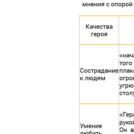
мнения с опорой 
Качества
героя
«нач
того
Сострадание
плак
к людям
огро
угрю
стол
«Гер
руко
Умение
Он в
любить