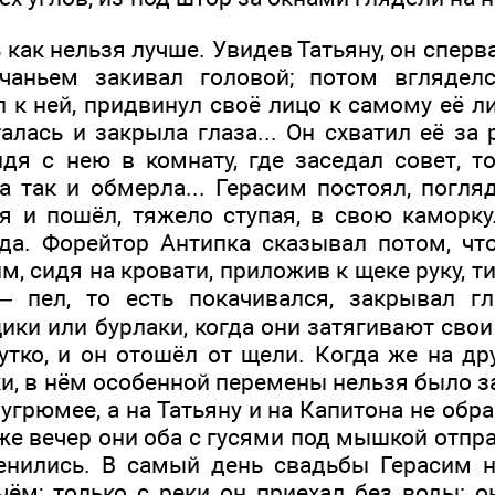
 как нельзя лучше. Увидев Татьяну, он сперв
аньем закивал головой; потом вгляделся
 к ней, придвинул своё лицо к самому её лиц
лась и закрыла глаза... Он схватил её за 
йдя с нею в комнату, где заседал совет, т
а так и обмерла... Герасим постоял, погля
ся и пошёл, тяжело ступая, в свою каморку
да. Форейтор Антипка сказывал потом, чт
им, сидя на кровати, приложив к щеке руку, т
 пел, то есть покачивался, закрывал гл
ики или бурлаки, когда они затягивают сво
утко, и он отошёл от щели. Когда же на др
и, в нём особенной перемены нельзя было з
оугрюмее, а на Татьяну и на Капитона не об
же вечер они оба с гусями под мышкой отпр
енились. В самый день свадьбы Герасим н
чём; только с реки он приехал без воды: о