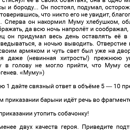
усы и бороду... Он постоял, подумал, осторож
стоверившись, что никто его не увидит, благ
.. Сперва он накормил Муму хлебушком, обл
ражать, да всю ночь напролёт и соображал,
ец он придумал весь день оставлять её в
аведываться, а ночью выводить. Отверстие 
своим армяком и чуть свет был уже на двор
яя даже (невинная хитрость!) прежнюю у
у в голову не могло прийти, что Муму с
ургенев. «Муму»)
йте связный ответ в объёме 5 — 10 пр
казании барыни идёт речь во фрагмент
 приказании утопить собачонку!
менее двух качеств героя. Приведите под