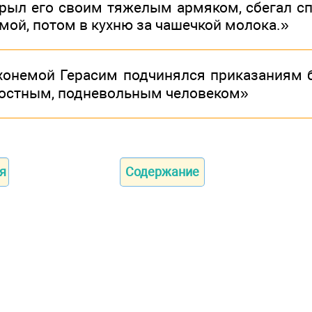
рыл его своим тяжелым армяком, сбегал с
мой, потом в кухню за чашечкой молока.»
хонемой Герасим подчинялся приказаниям б
остным, подневольным человеком»
я
Содержание