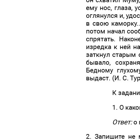
ему нос, глаза, 
оглянулся и, удо
в свою каморку.
потом начал сооб
спрятать. Након
изредка к ней н
заткнул старым 
бывало, сохран
Бедному глухом
выдаст. (И. С. Т
К заданию 1 да
1. О каком при
Ответ:
о
2. Запишите не 