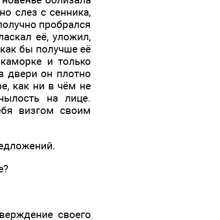
но слез с сенника,
ополучно пробрался
аскал её, уложил,
 как бы получше её
 каморке и только
в двери он плотно
е, как ни в чём не
нылость на лице.
ебя визгом своим
едложений.
е?
тверждение своего