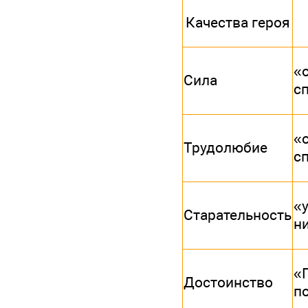
Качества героя
«
Сила
с
«
Трудолюбие
сп
«
Старательность
ни
«
Достоинство
п