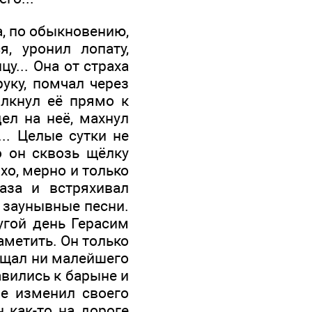
а, по обыкновению,
, уронил лопату,
у... Она от страха
руку, помчал через
олкнул её прямо к
дел на неё, махнул
... Целые сутки не
о он сквозь щёлку
ихо, мерно и только
аза и встряхивал
и заунывные песни.
угой день Герасим
аметить. Он только
ращал ни малейшего
авились к барыне и
е изменил своего
н как-то на дороге