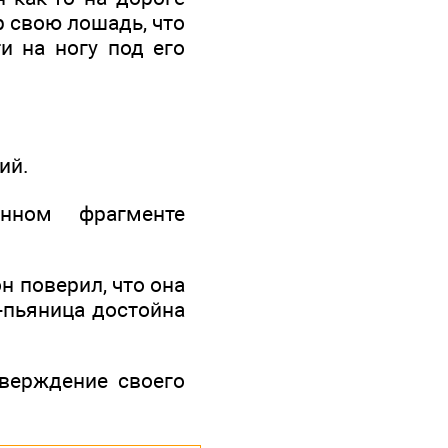
р свою лошадь, что
ги на ногу под его
ий.
нном фрагменте
н поверил, что она
-пьяница достойна
тверждение своего