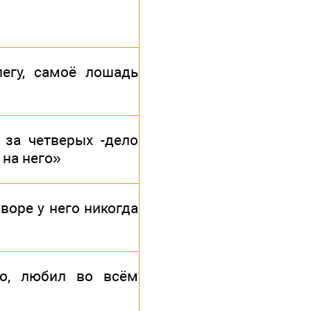
егу, самоё лошадь
 за четверых -дело
 на него»
воре у него никогда
го, любил во всём