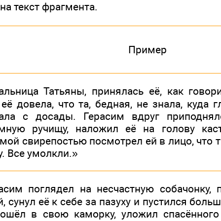
на текст фрагмента.
Пример
альница Татьяны, принялась её, как говор
 её довела, что та, бедная, не знала, куда г
ала с досады. Герасим вдруг приподнял
мную ручищу, наложил её на голову кас
мой свирепостью посмотрел ей в лицо, что та
у. Все умолкли.»
асим поглядел на несчастную собачонку, 
й, сунул её к себе за пазуху и пустился бол
ошёл в свою каморку, уложил спасённого