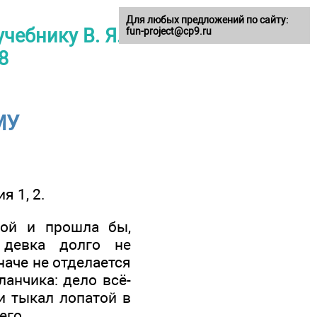
Для любых предложений по сайту:
чебнику В. Я.
fun-project@cp9.ru
8
МУ
 1, 2.
ной и прошла бы,
 девка долго не
наче не отделается
ланчика: дело всё-
 и тыкал лопатой в
го...