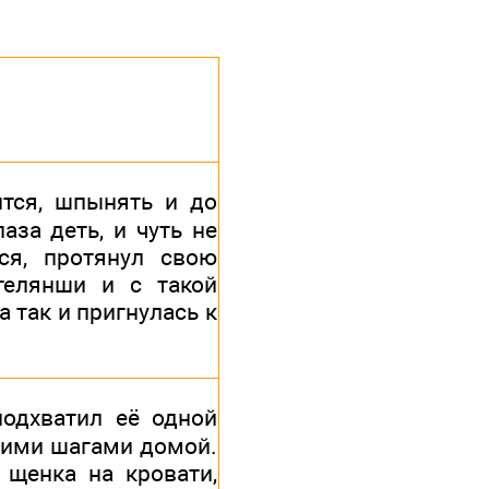
ится, шпынять и до
лаза деть, и чуть не
ся, протянул свою
телянши и с такой
 так и пригнулась к
подхватил её одной
ьшими шагами домой.
 щенка на кровати,