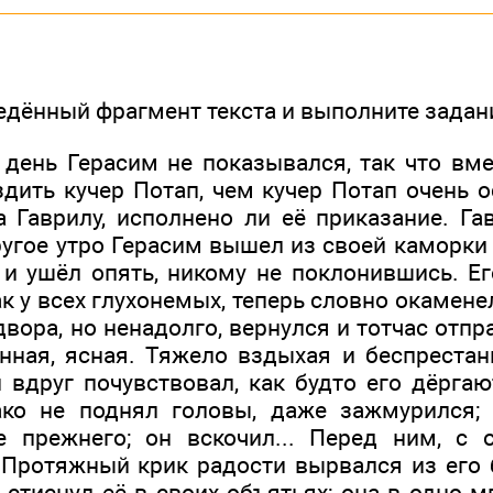
дённый фрагмент текста и выполните задания
день Герасим не показывался, так что вме
дить кучер Потап, чем кучер Потап очень о
 Гаврилу, исполнено ли её приказание. Гав
угое утро Герасим вышел из своей каморки 
 и ушёл опять, никому не поклонившись. Ег
к у всех глухонемых, теперь словно окамене
двора, но ненадолго, вернулся и тотчас отпр
унная, ясная. Тяжело вздыхая и беспрестан
 вдруг почувствовал, как будто его дёргаю
ако не поднял головы, даже зажмурился;
е прежнего; он вскочил... Перед ним, с
 Протяжный крик радости вырвался из его 
 стиснул её в своих объятьях; она в одно 