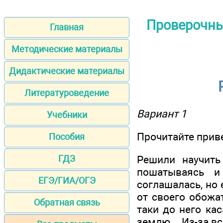
Проверочные
Главная
Методические материалы
Дидактические материалы
Литературоведение
Вариант 1
Учебники
Прочитайте приве
Пособия
ГДЗ
Решили научить
пошатываясь и
ЕГЭ/ГИА/ОГЭ
соглашалась, но 
от своего обожа
Обратная связь
таки до него ка
землю... Из-за вс