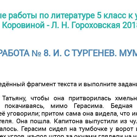
 работы по литературе 5 класс к у
Коровиной - Л. Н. Гороховская 201
РАБОТА № 8. И. С ТУРГЕНЕВ. МУ
дённый фрагмент текста и выполните задания
 Татьяну, чтобы она притворилась хмель
 покачиваясь, мимо Герасима. Бедная
её уговорили; притом сама она видела, что и
теля. Она пошла. Капитона выпустили из чу
салось. Герасим сидел на тумбочке у ворот
ех углов, из-под штор за окнами глядели на не