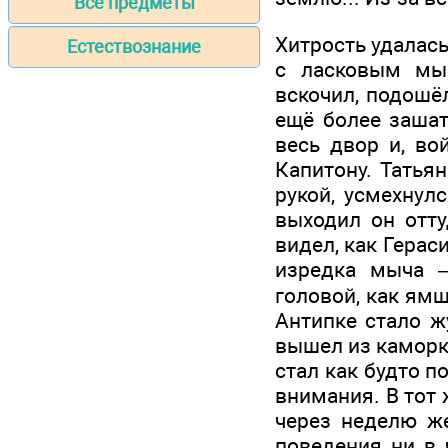
Все предметы
Хитрость удалась
Естествознание
с ласковым мыч
вскочил, подошёл
ещё более зашата
весь двор и, во
Капитону. Татьян
рукой, усмехнул
выходил он отту
видел, как Герас
изредка мыча —
головой, как ямщ
Антипке стало ж
вышел из каморк
стал как будто п
внимания. В тот 
через неделю ж
поведения ни в 