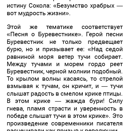
истину Сокола: «Безумство храбрых —
вот мудрость жизни».
Этой же тематике соответствует
«Песня о Буревестнике». Герой песни
Буревестник не только предвещает
бурю, но и призывает ее: «Над седой
равниной моря ветер тучи собирает.
Между тучами и морем гордо реет
Буревестник, черной молнии подобный.
То крылом волны касаясь, то стрелой
взмывая к тучам, он кричит, и — тучи
слышат радость в смелом крике птицы.
В этом крике — жажда бури! Силу
гнева, пламя страсти и уверенность в
победе слышат тучи в этом крике». Это
произведение современники писателя
расценивали как призыв к революции.