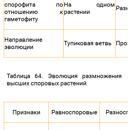
спорофита по
На одном
Разн
отношению к
растении
гаметофиту
Направление
Тупиковая ветвь
Прог
эволюции
Таблица 64. Эволюция размножения
высших споровых растений
Признаки
Равноспоровые
Разнос