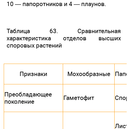
10 — папоротников и 4 — плаунов.
Таблица 63. Сравнительная
характеристика отделов высших
споровых растений
Признаки
Мохообразные
Папо
Преобладающее
Гаметофит
Спо
поколение
Лист