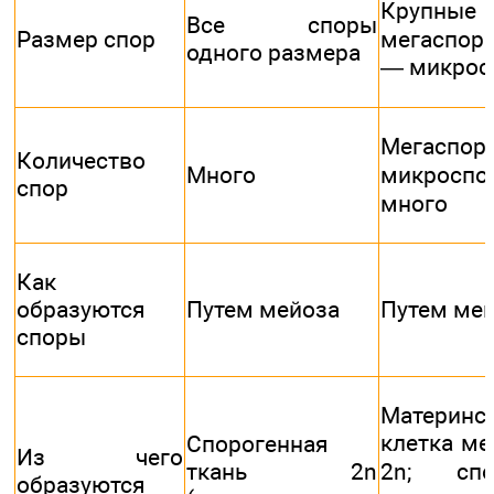
Круп
Все споры
Размер спор
мегаспор
одного размера
— микрос
Мегасп
Количество
Много
микро
спор
много
Как
образуются
Путем мейоза
Путем ме
споры
Материнс
клетка м
Спорогенная
Из чего
ткань 2n
2n; спо
образуются