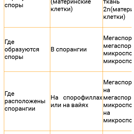
(материнские
тка
споры
клетки)
2n(матери
клетки)
Мегасп
Где
мегаспора
образуются
В спорангии
микросп
споры
микроспо
Мегаспо
на
Где
На спорофиллах
мегаспоро
расположены
или на вайях
микроспо
спорангии
на
микроспо