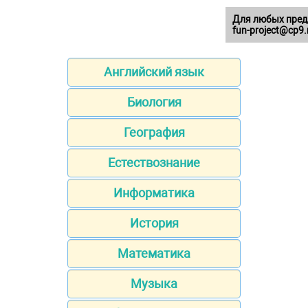
Для любых пред
fun-project@cp9.
Английский язык
Биология
География
Естествознание
Информатика
История
Математика
Музыка