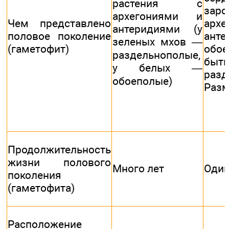
растения с
за
архегониями и
Чем представлено
ар
антеридиями (у
половое поколение
ант
зеленых мхов —
(гаметофит)
обое
раздельнополые,
б
у белых —
разд
обоеполые)
Разм
Продолжительность
жизни полового
Много лет
Один
поколения
(гаметофита)
Расположение