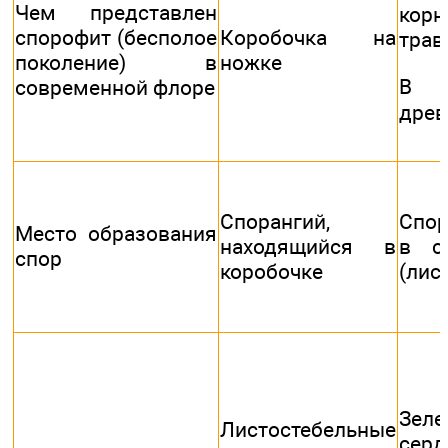
Чем представлен
корн
спорофит (бесполое
Коробочка на
трав
поколение) в
ножке
В 
современной флоре
древ
Спорангий,
Спор
Место образования
находящийся в
в с
спор
коробочке
(лис
Зеле
Листостебельные
серд