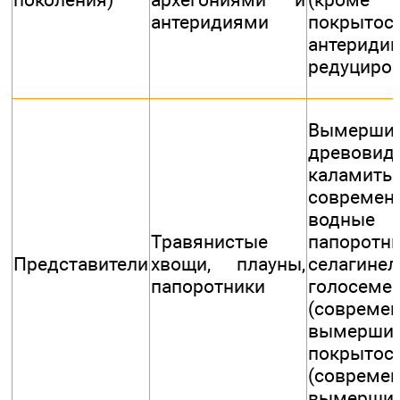
антеридиями
покрытос
антериди
редуциро
Вымерши
древовид
каламиты,
современ
водные
Травянистые
папоротни
Представители
хвощи, плауны,
селагинел
папоротники
голосеме
(соврем
вымершие
покрытос
(соврем
вымершие