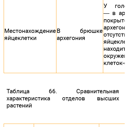
У голо
— в арх
покрыт
архегон
Местонахождение
В брюшке
отсутст
яйцеклетки
архегония
яйцекле
нахо
окруже
клеток-
Таблица 66. Сравнительная
характеристика отделов высших
растений