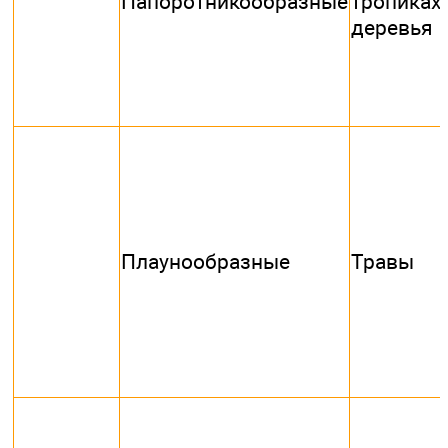
Папоротникообразные
тропика
деревья
Плаунообразные
Травы