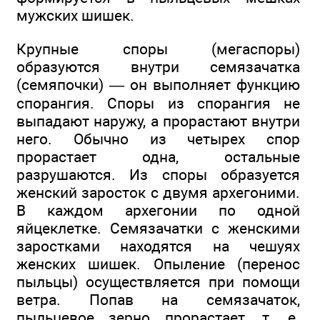
мужских шишек.
Крупные споры (мегаспоры)
образуются внутри семязачатка
(семяпочки) — он выполняет функцию
спорангия. Споры из спорангия не
выпадают наружу, а прорастают внутри
него. Обычно из четырех спор
прорастает одна, остальные
разрушаются. Из споры образуется
женский заросток с двумя архегоними.
В каждом архегонии по одной
яйцеклетке. Семязачатки с женскими
заростками находятся на чешуях
женских шишек. Опыление (перенос
пыльцы) осуществляется при помощи
ветра. Попав на семязачаток,
пыльцевое зерно прорастает, т. е.