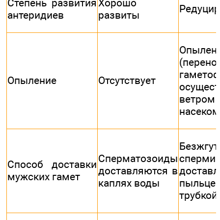
Степень развития
Хорошо
Редуци
антеридиев
развиты
Опылен
(перено
гаметоф
Опыление
Отсутствует
осущест
вет
насеко
Безжгут
Сперматозоиды
сперми
Способ доставки
доставляются в
доставл
мужских гамет
каплях воды
пыльце
трубкой