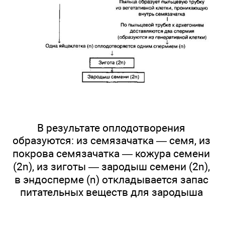
В результате оплодотворения
образуются: из семязачатка — семя, из
покрова семязачатка — кожура семени
(2n), из зиготы — зародыш семени (2n),
в эндосперме (n) откладывается запас
питательных веществ для зародыша