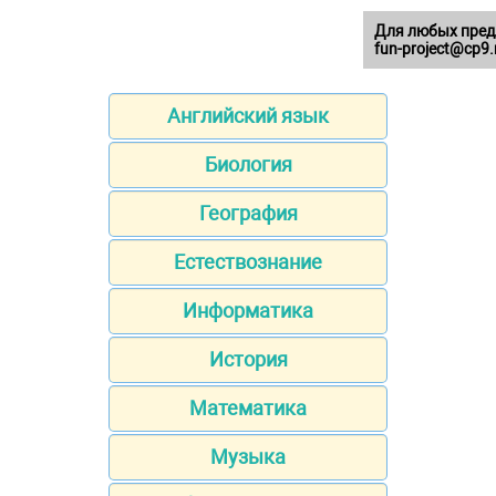
Для любых пред
fun-project@cp9.
Английский язык
Биология
География
Естествознание
Информатика
История
Математика
Музыка