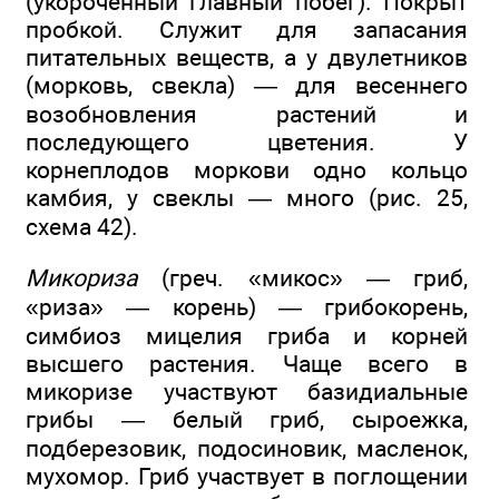
(укороченный главный побег). Покрыт
пробкой. Служит для запасания
питательных веществ, а у двулетников
(морковь, свекла) — для весеннего
возобновления растений и
последующего цветения. У
корнеплодов моркови одно кольцо
камбия, у свеклы — много (рис. 25,
схема 42).
Микориза
(греч. «микос» — гриб,
«риза» — корень) — грибокорень,
симбиоз мицелия гриба и корней
высшего растения. Чаще всего в
микоризе участвуют базидиальные
грибы — белый гриб, сыроежка,
подберезовик, подосиновик, масленок,
мухомор. Гриб участвует в поглощении