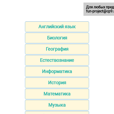
Для любых пред
fun-project@cp9.
Английский язык
Биология
География
Естествознание
Информатика
История
Математика
Музыка