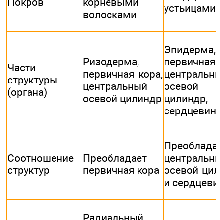
Покров
корневыми
устьицами
волосками
Эпидерма,
Ризодерма,
первичная 
Части
первичная кора,
центральн
структуры
центральный
осевой
(органа)
осевой цилиндр
цилиндр,
сердцевин
Преоблада
Соотношение
Преобладает
центральн
структур
первичная кора
осевой ци
и сердцеви
Радиальный