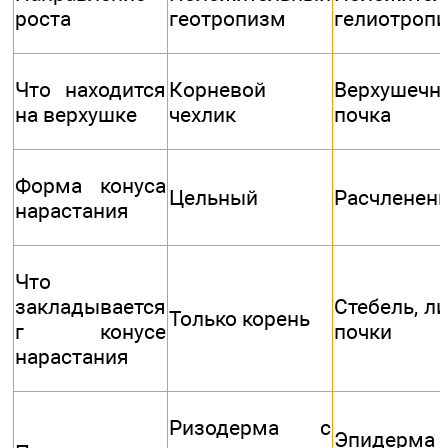
роста
геотропизм
гелиотроп
Что находится
Корневой
Верхушечн
на верхушке
чехлик
почка
Форма конуса
Цельный
Расчленен
нарастания
Что
закладывается
Стебель, ли
Только корень
г конусе
почки
нарастания
Ризодерма с
Эпидерм