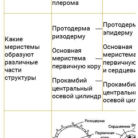
плерома
Протодер
Протодерма —
эпидерму
ризодерму
Какие
меристемы
Основная
Основная
образуют
меристе
меристема —
различные
первичную
первичную кору
части
и сердцеви
структуры
Прокамбий —
Прокамб
центральный
центральн
осевой цилиндр
осевой ци