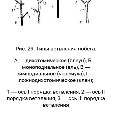
Рис. 29. Типы ветвления побега:
А — дихотомическое (плаун), Б —
моноподиальное (ель), В —
симподиальное (черемуха), Г —
ложнодихотомическое (клен);
1 — ось I порядка ветвления, 2 — ось II
порядка ветвления, 3 — ось III порядка
ветвления