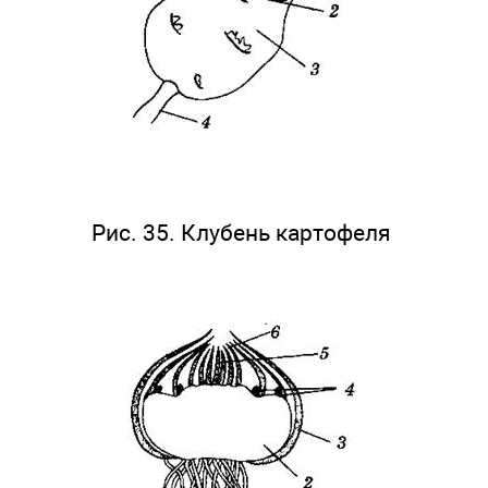
Рис. 35. Клубень картофеля