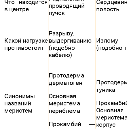
Что находится
Сердцевин
проводящий
в центре
полость
пучок
Разрыву,
Какой нагрузке
выдергиванию
Излому
противостоит
(подобно
(подобно т
кабелю)
Протодерма —
Протодер
дерматоген
туника
Синонимы
Основная
Прокамбий
названий
меристема —
Основная
меристем
периблема
меристе
Прокамбий —
корпус