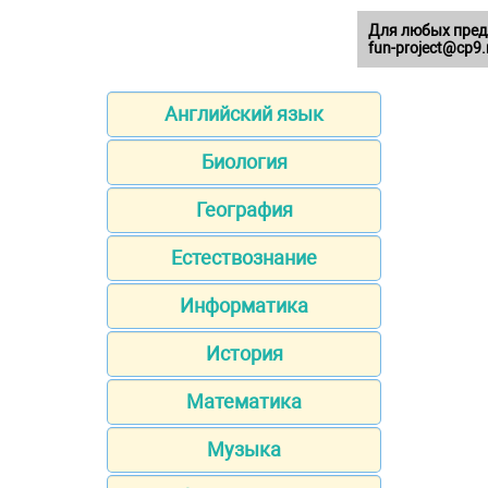
Для любых пред
fun-project@cp9.
Английский язык
Биология
География
Естествознание
Информатика
История
Математика
Музыка