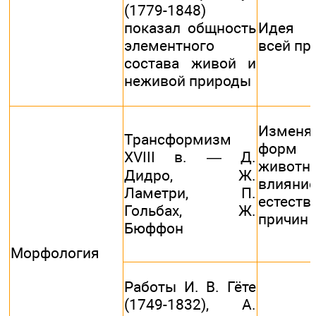
(1779-1848)
показал общность
Идея о
элементного
всей пр
состава живой и
неживой природы
Изменя
Трансформизм
форм р
XVIII в. — Д.
живо
Дидро, Ж.
влияни
Ламетри, П.
естеств
Гольбах, Ж.
причин
Бюффон
Морфология
Работы И. В. Гёте
(1749-1832), A.