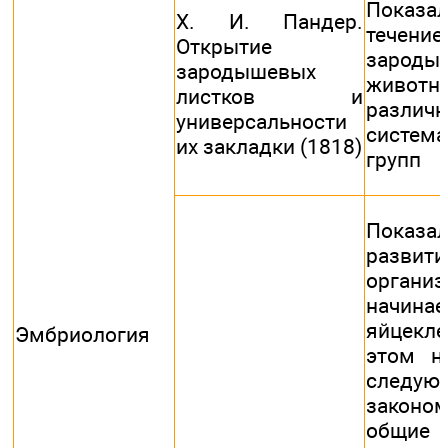
Показа
X. И. Пандер.
течени
Открытие
зароды
зародышевых
животн
листков и
различ
универсальности
система
их закладки (1818)
групп
Пока
разви
органи
начи
яйцекл
Эмбриология
этом н
следую
законом
общие