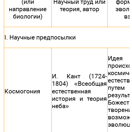
(или
Научный труд или
форм
направление
теория, автор
эвол
биологии)
вз
I. Научные предпосылки
Ид
происх
космич
И. Кант (1724-
естест
1804) «Всеобщая
путем
Космогония
естественная
результ
история и теория
Божест
неба»
твор
возмо
эволюц