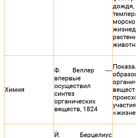
дождя,
темпера
морско
жизнеде
раст
животн
Пока
Ф. Веллер —
образов
впервые
органич
осуществил
Химия
вещест
синтез
проис
органических
участ
веществ, 1824
«жизне
Й. Берцелиус