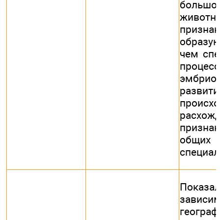
больш
живот
признак
образую
чем спе
процесс
эмбрио
развити
происхо
расхож
признак
об
специа
Показа
зависи
географ