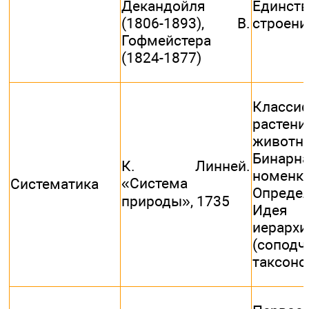
Декандойля
Единс
(1806-1893), B.
строени
Гофмейстера
(1824-1877)
Класси
раст
животн
Бинарн
К. Линней.
номенкл
«Система
Систематика
Опреде
природы», 1735
Идея
иерархи
(соподч
таксоно