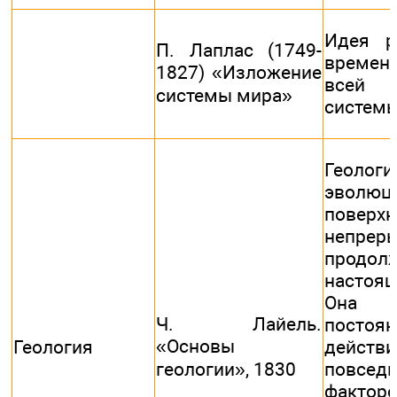
Идея р
П. Лаплас (1749-
времен
1827) «Изложение
всей 
системы мира»
систем
Геологи
эволюц
поверх
непр
продо
настоя
Она п
Ч. Лайель.
посто
«Основы
Геология
действ
геологии», 1830
повсед
фактор