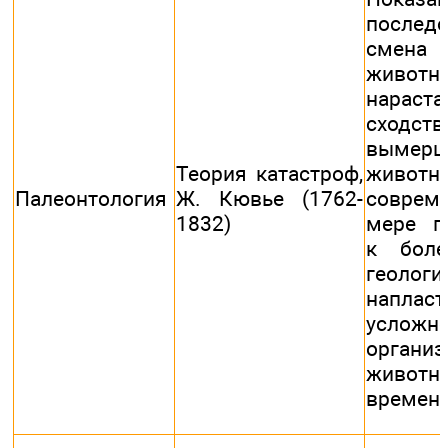
последо
смен
животны
нараста
сходст
вымерш
Теория катастроф,
живо
Палеонтология
Ж. Кювье (1762-
соврем
1832)
мере п
к боле
геологи
напласт
усложн
организ
живо
времен