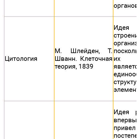
органов
Идея 
строе
организ
М. Шлейден, Т.
поскол
Цитология
Шванн. Клеточная
их с
теория, 1839
являетс
единоо
структу
элемент
Идея р
вперв
привел
постеп