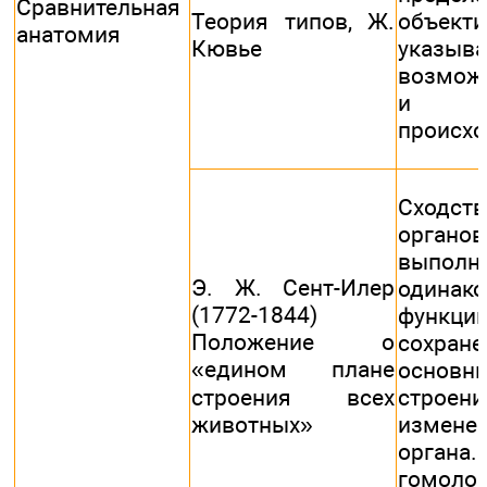
Сравнительная
Теория типов, Ж.
объекти
анатомия
Кювье
указыв
возмож
и 
происх
Сходст
органов
выполн
Э. Ж. Сент-Илер
одинак
(1772-1844)
функ
Положение о
сохране
«едином плане
основ
строения всех
стро
животных»
измене
органа
гомоло