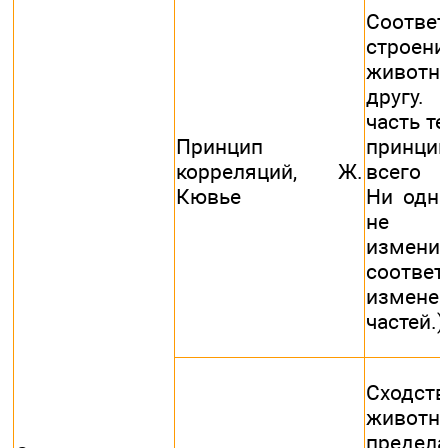
Соответ
строен
живот
другу
часть т
Принцип
принци
корреляций, Ж.
всего 
Кювье
Ни одна
не 
измен
соответ
измене
частей.)
Сходст
живо
преде