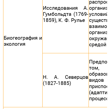
распрос
Исследования А.
орган
Гумбольдта (1769-
усло
1859), К. Ф. Рулье
существ
взаимо
орга
Биогеография и
окружа
экология
средой
Предпо
том
образо
Н. А. Северцов
ви
(1827-1885)
приспо
(адапти
процесс