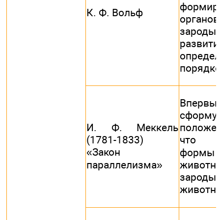
формир
К. Ф. Вольф
орган
зароды
разв
опреде
порядке
Впервы
сформу
И. Ф. Меккель
положе
(1781-1833)
что «
«Закон
форм
параллелизма»
животн
зароды
животн