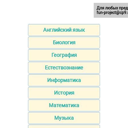
Для любых пред
fun-project@cp9.
Английский язык
Биология
География
Естествознание
Информатика
История
Математика
Музыка