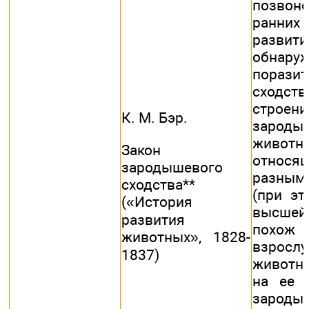
позвон
ранни
развити
обнаруж
поразит
сход
строени
К. М. Бэр.
зароды
животны
Закон
относ
зародышевого
разны
сходства**
(при э
(«История
высш
развития
похо
животных», 1828-
взросл
1837)
животн
на ее 
зароды