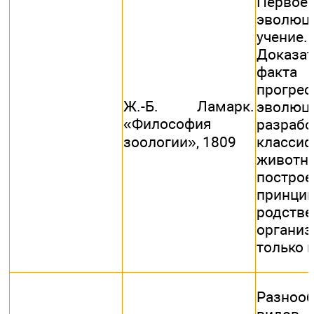
Первое
эволюц
учение.
Доказат
факта
прогрес
Ж.-Б. Ламарк.
эволюци
«Философия
разрабо
зоологии», 1809
класси
животны
постр
принци
родстве
органи
только 
Разнооб