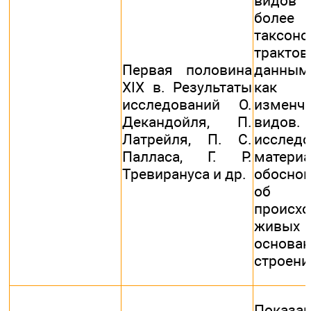
видов 
более
таксоно
трактов
Первая половина
данным
XIX в. Результаты
как р
исследований О.
изменч
Декандойля, П.
видов.
Латрейля, П. С.
исслед
Палласа, Г. Р.
мате
Тревирануса и др.
обосно
об о
происх
живых 
основан
строени
Показа