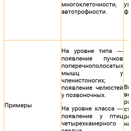
многоклеточности,
уз
автотрофности.
фо
На уровне типа —
появление пучков
поперечнополосатых
мышц у
членистоногих;
В
появление челюстей
в
у позвоночных.
ра
Примеры
На уровне класса —
с
появление у птиц
р
четырехкамерного
на
сердца,