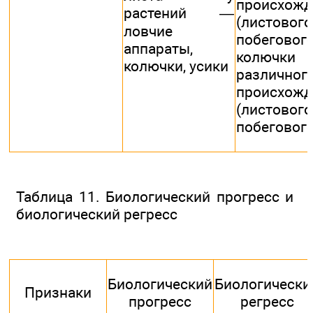
происхожд
растений —
(листового
ловчие
побегового
аппараты,
колючки
колючки, усики
различног
происхожд
(листового
побегового
Таблица 11. Биологический прогресс и
биологический регресс
Биологический
Биологически
Признаки
прогресс
регресс