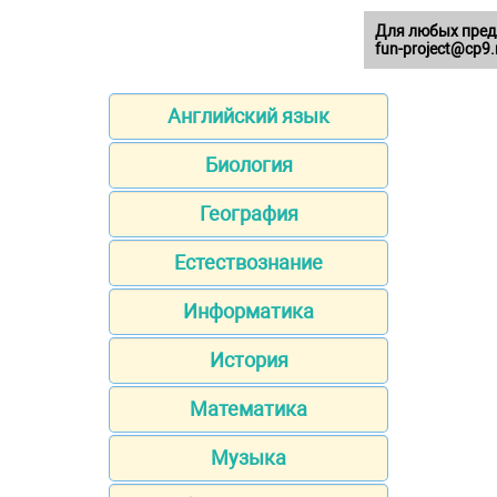
Для любых пред
fun-project@cp9.
Английский язык
Биология
География
Естествознание
Информатика
История
Математика
Музыка