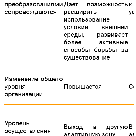
преобразованиями
Дает возможность
к
сопровождаются
расширить
ус
использование
условий внешней
среды, развивает
более активные
способы борьбы за
существование
Изменение общего
уровня
Повышается
Со
организации
Уровень
Выход в другую
В
осуществления
адаптивную зону
ад