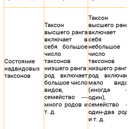
Таксон
Таксон
высшего ранг
высшего ранга
включает 
включает в
себя
себя большое
небольшое
число
число
таксонов
таксонов
Состояние
низшего ранга:
низшего ранга
надвидовых
род включает
род включае
таксонов
большое число
мало видо
видов,
(иногда 
семейство —
один),
много родов и
семейство 
т. д.
один-два род
и т. д.