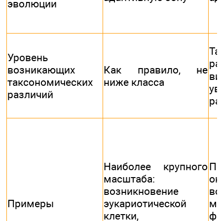
эволюции
Т
Уровень
ра
возникающих
Как правило, не
в
таксономических
ниже класса
у
различий
ра
Наиболее крупного
По
масштаба:
о
возникновение
во
Примеры
эукариотической
мо
клетки,
ф