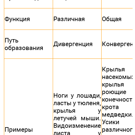
Функция
Различная
Общая
Путь
Дивергенция
Конверген
образования
Крылья
насеком
крылья п
роющие
Ноги у лошади,
конечност
ласты у тюленя,
крот
крылья у
медведки.
летучей мыши.
Усики
Видоизменение
Примеры
различног
листа у