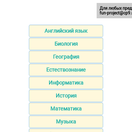
Для любых пред
fun-project@cp9.
Английский язык
Биология
География
Естествознание
Информатика
История
Математика
Музыка