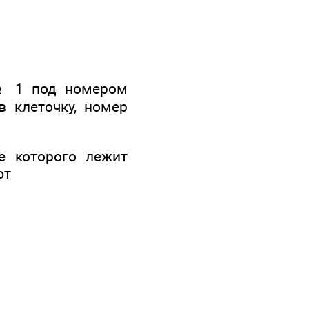
 № 1 под номером
в клеточку, номер
е которого лежит
ют