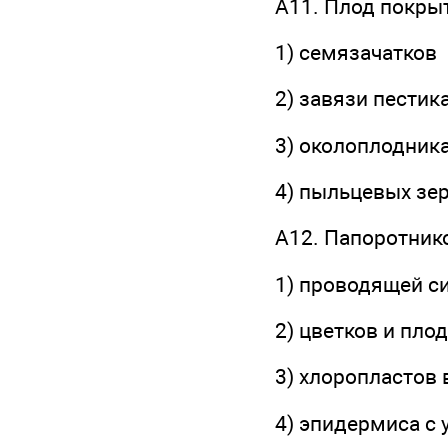
A11. Плод покры
1) семязачатков
2) завязи пестик
3) околоплодник
4) пыльцевых зе
А12. Папоротник
1) проводящей с
2) цветков и пло
3) хлоропластов 
4) эпидермиса с