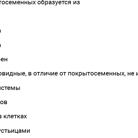
тосеменных образуется из
а
а
рен
овидные, в отличие от покрытосеменных, не
истемы
дов
в клетках
 устьицами