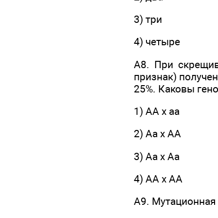
3) три
4) четыре
А8. При скрещи
признак) получен
25%. Каковы ген
1) АА х аа
2) Аа х АА
3) Аа х Аа
4) АА х АА
А9. Мутационная