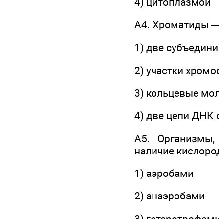
4) цитоплазмой
А4. Хроматиды —
1) две субъедин
2) участки хром
3) кольцевые мо
4) две цепи ДНК
А5. Организмы,
наличие кислоро
1) аэробами
2) анаэробами
3) гетеротрофам