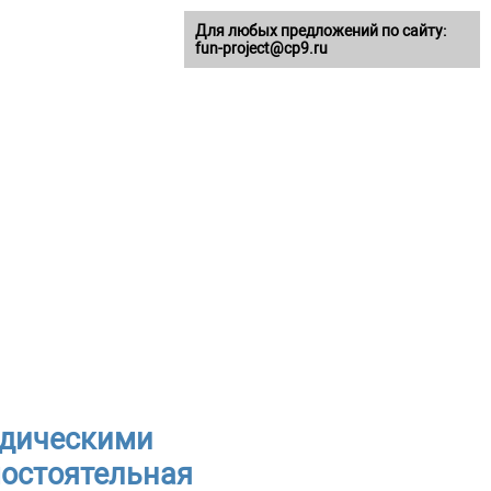
Для любых предложений по сайту:
fun-project@cp9.ru
одическими
мостоятельная