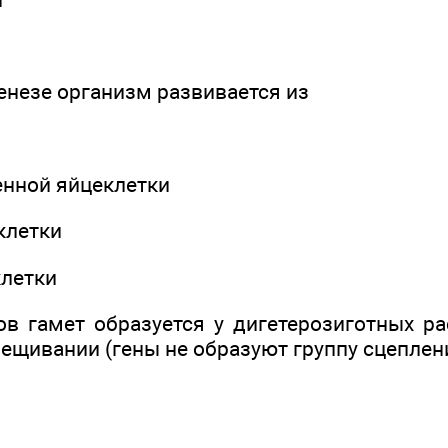
енезе организм развивается из
енной яйцеклетки
клетки
клетки
ов гамет образуется у дигетерозиготных ра
ещивании (гены не образуют группу сцеплен