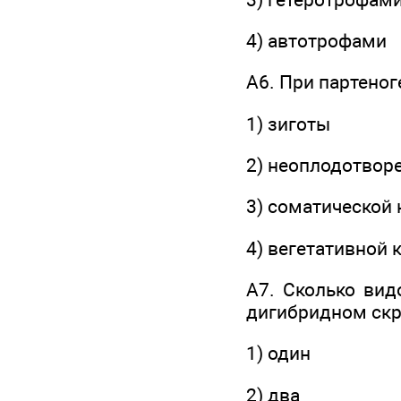
4) автотрофами
А6. При партеног
1) зиготы
2) неоплодотвор
3) соматической 
4) вегетативной 
А7. Сколько вид
дигибридном скр
1) один
2) два