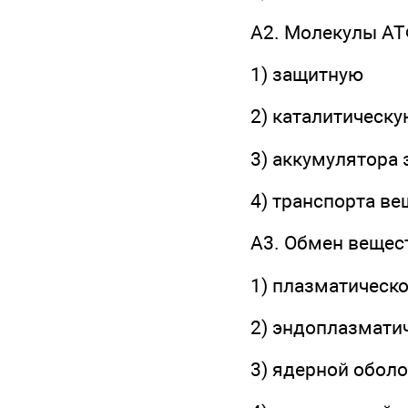
А2. Молекулы АТ
1) защитную
2) каталитическ
3) аккумулятора 
4) транспорта ве
А3. Обмен вещес
1) плазматическ
2) эндоплазмати
3) ядерной обол