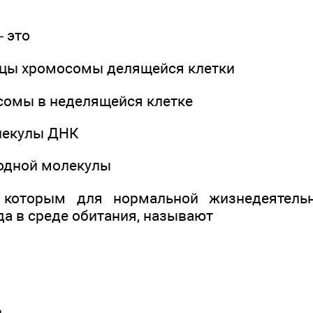
 это
ицы хромосомы делящейся клетки
осомы в неделящейся клетке
лекулы ДНК
 одной молекулы
 которым для нормальной жизнедеятель
да в среде обитания, называют
и