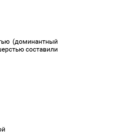
тью (доминантный
 шерстью составили
ой