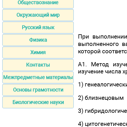
Обществознание
Окружающий мир
Русский язык
При выполнении
Физика
выполненного ва
которой соответс
Химия
А1. Метод изуч
Контакты
изучение числа х
Межпредметные материалы
1) генеалогичес
Основы грамотности
2) близнецовым
Биологические науки
3) гибридологич
4) цитогенетиче