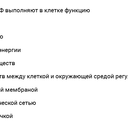
Ф выполняют в клетке функцию
ую
энергии
ществ
тв между клеткой и окружающей средой регу
ой мембраной
ческой сетью
очкой