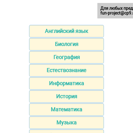
Для любых пред
fun-project@cp9.
Английский язык
Биология
География
Естествознание
Информатика
История
Математика
Музыка