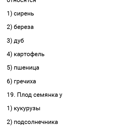
1) сирень
2) береза
3) дуб
4) картофель
5) пшеница
6) гречиха
19. Плод семянка у
1) кукурузы
2) подсолнечника