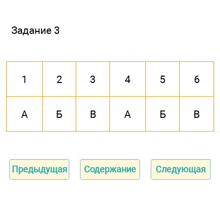
Задание 3
1
2
3
4
5
6
А
Б
В
А
Б
В
Предыдущая
Содержание
Следующая