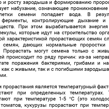
ю и росту зародыша и формированию проро
ует набухание, означающее проникновение
летки семени попадает вода. В резул
я ферменты, контролирующие дыхание и 
еществ. При этом вырабатывается энергия
кулы, которые идут на строительство орг
ой характеристикой прорастающих семян сл
т семян, дающих нормальные проростки 
. Прорастать могут семена только с жи
й происходит по ряду причин: из-за непра
тате поражения бактериями, грибами и н
 как с живыми, так и с погибшими зародыша
ми.
 прорастания является температурный факт
стают при определенных температурах. 
ают при температуре 1-5 °С (это холодос
 томатов, кукурузы прорастают при темпе