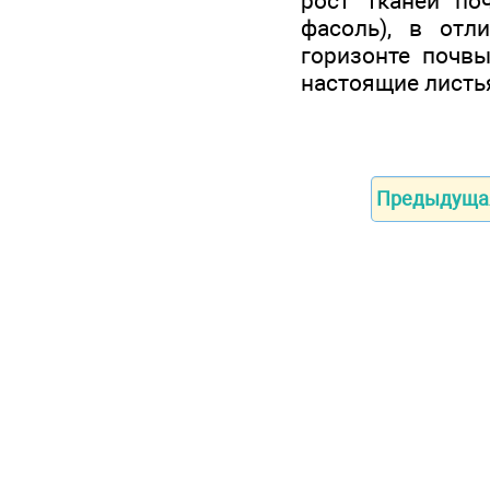
рост тканей по
фасоль), в отл
горизонте почвы
настоящие листья
Предыдуща