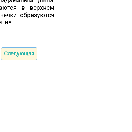
надземным (липа,
таются в верхнем
очечки образуются
ение.
Следующая