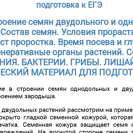
подготовка к ЕГЭ
роение семян двудольного и од
 Состав семян. Условия прораст
ст проростка. Время посева и г
енеративные органы растений. С
НИЯ. БАКТЕРИИ. ГРИБЫ. ЛИША
ЕСКИЙ МАТЕРИАЛ ДЛЯ ПОДГОТ
ие в строении семян однодольных и дву
роением зародыша.
 двудольных растений рассмотрим на приме
крыто гладкой семенной кожурой, котора
ачатка. Семенная кожура защищает семя о
овреждений. На вогнутой стороне семени 