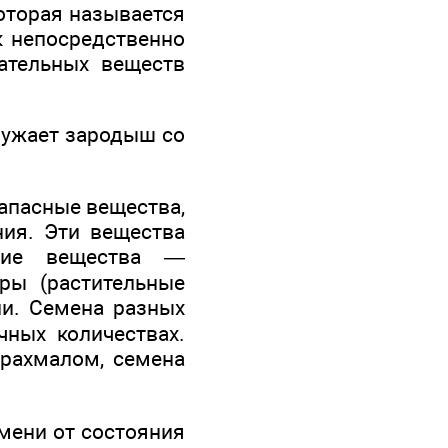
оторая называется
к непосредственно
ательных веществ
ружает зародыш со
апасные вещества,
ния. Эти вещества
ские вещества —
иры (растительные
и. Семена разных
ных количествах.
крахмалом, семена
мени от состояния