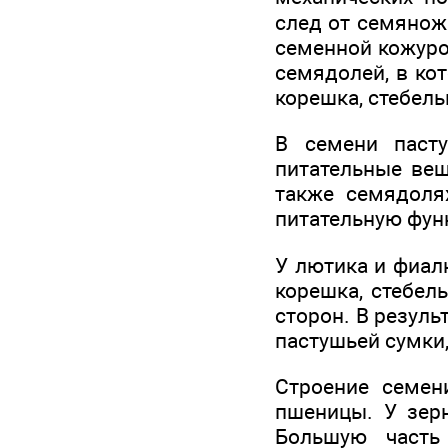
след от семянож
семенной кожуро
семядолей, в ко
корешка, стебель
В семени паст
питательные вещ
также семядоля
питательную фун
У лютика и фиал
корешка, стебел
сторон. В резуль
пастушьей сумки,
Строение семен
пшеницы. У зерн
Большую часть