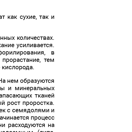
 как сухие, так и
нных количествах.
ание усиливается.
форилирования, в
 прорастание, тем
 кислорода.
На нем образуются
ды и минеральных
запасающих тканей
ый рост проростка.
ек с семядолями и
начинается процесс
ни расходуются на