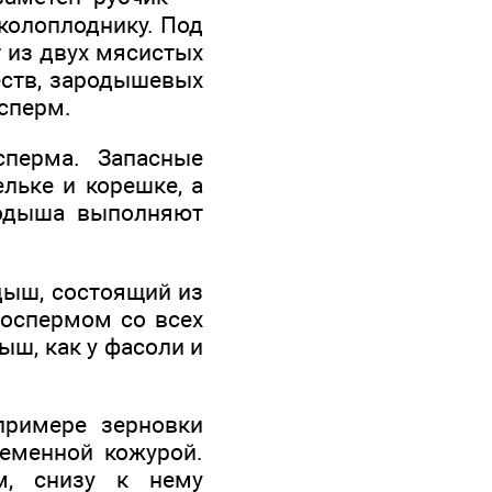
колоплоднику. Под
 из двух мясистых
еств, зародышевых
осперм.
перма. Запасные
льке и корешке, а
родыша выполняют
дыш, состоящий из
доспермом со всех
ыш, как у фасоли и
примере зерновки
семенной кожурой.
м, снизу к нему