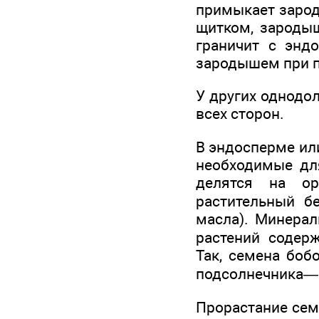
примыкает зарод
щитком, зародыш
граничит с энд
зародышем при п
У других однодо
всех сторон.
В эндосперме ил
необходимые для
делятся на ор
растительный бе
масла). Минера
растений содер
Так, семена боб
подсолнечника—
Прорастание сем