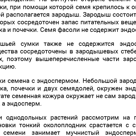
ки, при помощи которой семя крепилось к о
й располагается зародыш. Зародыш состоит
торых сосредоточен запас питательных вещ
ка и почечки. Семя фасоли не содержит энд
ушьей сумки также не содержится эндос
ества сосредоточены в зародышевых стебе
х, поэтому вышеперечисленные части за
кцию.
ки семена с эндоспермом. Небольшой заро
ька, почечки и двух семядолей, окружен эн
тате семенная кожура окружает не сам зарод
 а эндосперм.
и однодольных растений рассмотрим на 
овки тонкий околоплодник срастается с 
 семени занимает мучнистый эндоспер