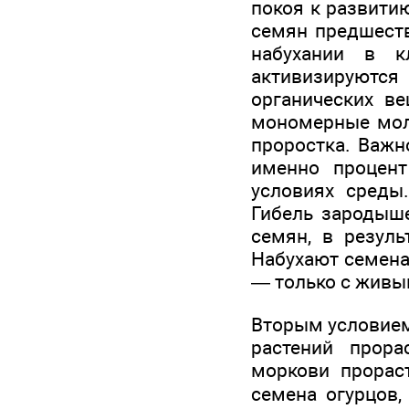
покоя к развити
семян предшеств
набухании в к
активизируютс
органических в
мономерные моле
проростка. Важн
именно процен
условиях среды
Гибель зародыше
семян, в резуль
Набухают семена
— только с живы
Вторым условием
растений прора
моркови прораст
семена огурцов,