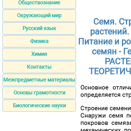
Обществознание
Окружающий мир
Семя. Ст
Русский язык
растений.
Питание и ро
Физика
семян - Г
Химия
РАСТЕ
Контакты
ТЕОРЕТИЧ
Межпредметные материалы
Основное отлич
Основы грамотности
определяется ст
Биологические науки
Строение семени
Снаружи семя по
покровов семяз
механических п