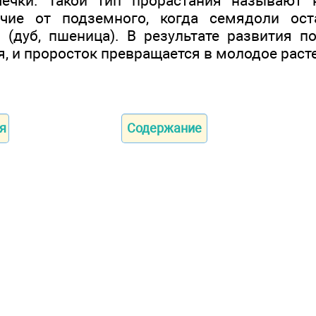
чечки. Такой тип прорастания называют 
ичие от подземного, когда семядоли ос
 (дуб, пшеница). В результате развития п
, и проросток превращается в молодое раст
я
Содержание