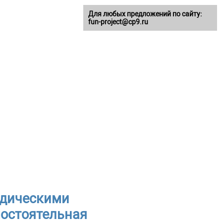
Для любых предложений по сайту:
fun-project@cp9.ru
одическими
мостоятельная