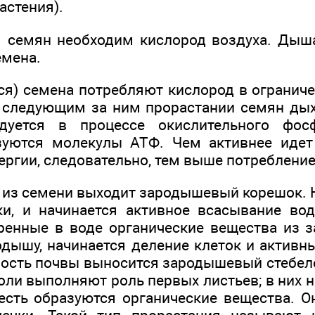
астения).
 семян необходим кислород воздуха. Дышат
емена.
ся) семена потребляют кислород в ограниче
 следующим за ним прорастании семян дых
дуется в процессе окислительного фос
зуются молекулы АТФ. Чем активнее идет
ергии, следовательно, тем выше потребление
 из семени выходит зародышевый корешок. 
ки, и начинается активное всасывание во
ренные в воде органические вещества из 
одышу, начинается деление клеток и активн
ность почвы выносится зародышевый стебел
оли выполняют роль первых листьев; в них 
 есть образуются органические вещества. О