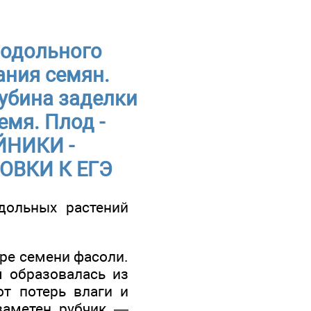
нодольного
ания семян.
лубина заделки
емя. Плод -
ЙНИКИ -
ОВКИ К ЕГЭ
дольных растений
ре семени фасоли.
я образовалась из
т потерь влаги и
заметен рубчик —