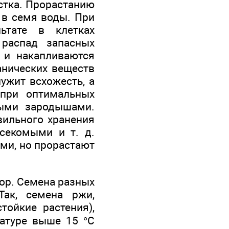
стка. Прорастанию
 в семя воды. При
ьтате в клетках
распад запасных
 и накапливаются
анических веществ
ужит всхожесть, а
при оптимальных
выми зародышами.
вильного хранения
асекомыми и т. д.
ми, но прорастают
ор. Семена разных
Так, семена ржи,
тойкие растения),
ратуре выше 15 °С