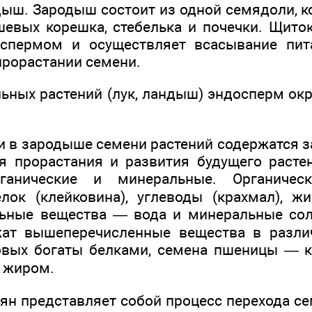
ыш. Зародыш состоит из одной семядоли, к
евых корешка, стебелька и почечки. Щито
оспермом и осуществляет всасывание пит
рорастании семени.
льных растений (лук, ландыш) эндосперм ок
и в зародыше семени растений содержатся з
 прорастания и развития будущего расте
ганические и минеральные. Органиче
лок (клейковина), углеводы (крахмал), ж
льные вещества — вода и минеральные сол
жат вышеперечисленные вещества в различ
овых богаты белками, семена пшеницы — 
 жиром.
ян представляет собой процесс перехода се