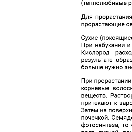
(теплолюбивые р
Для прорастания
прорастающие с
Сухие (покоящие
При набухании и
Кислород расхо
результате обра
больше нужно эн
При прорастании
корневые волос
веществ. Раство
притекают к зар
Затем на поверх
почечкой. Семяд
фотосинтеза, то