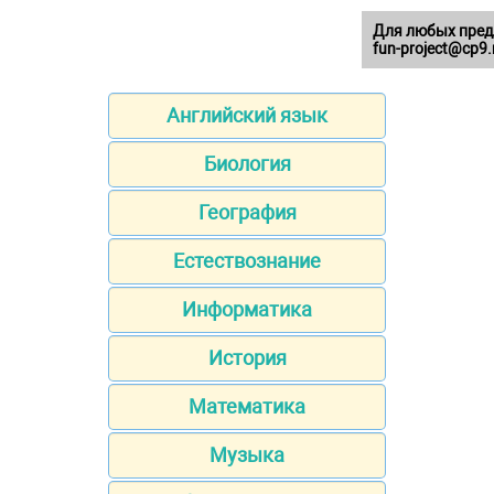
Для любых пред
fun-project@cp9.
Английский язык
Биология
География
Естествознание
Информатика
История
Математика
Музыка