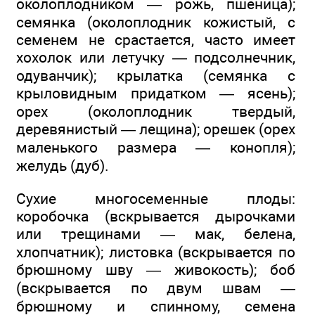
околоплодником — рожь, пшеница);
семянка (околоплодник кожистый, с
семенем не срастается, часто имеет
хохолок или летучку — подсолнечник,
одуванчик); крылатка (семянка с
крыловидным придатком — ясень);
орех (околоплодник твердый,
деревянистый — лещина); орешек (орех
маленького размера — конопля);
желудь (дуб).
Сухие многосеменные плоды:
коробочка (вскрывается дырочками
или трещинами — мак, белена,
хлопчатник); листовка (вскрывается по
брюшному шву — живокость); боб
(вскрывается по двум швам —
брюшному и спинному, семена