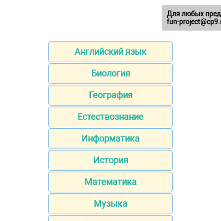
Для любых пред
fun-project@cp9.
Английский язык
Биология
География
Естествознание
Информатика
История
Математика
Музыка