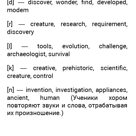
[d] — discover, wonder, find, developed,
modem
[r] — creature, research, requirement,
discovery
[l] — tools, evolution, challenge,
archaeologist, survival
[k] — creative, prehistoric, scientific,
creature, control
[n] — invention, investigation, appliances,
ancient, human (Ученики хором
повторяют звуки и слова, отрабатывая
их произношение.)