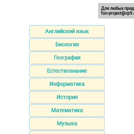
Для любых пред
fun-project@cp9.
Английский язык
Биология
География
Естествознание
Информатика
История
Математика
Музыка