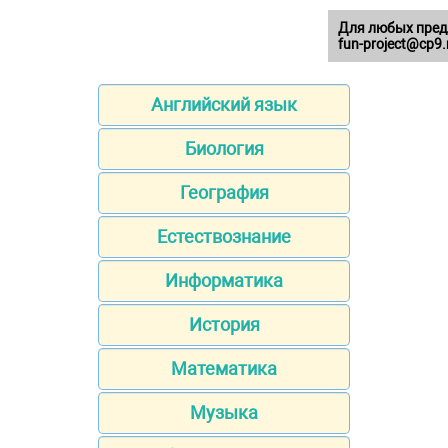
Для любых пред
fun-project@cp9.
Английский язык
Биология
География
Естествознание
Информатика
История
Математика
Музыка