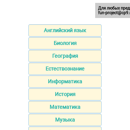
Для любых пред
fun-project@cp9.
Английский язык
Биология
География
Естествознание
Информатика
История
Математика
Музыка