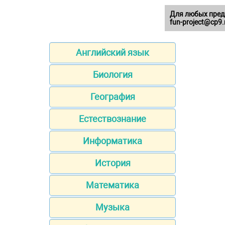
Для любых пред
fun-project@cp9.
Английский язык
Биология
География
Естествознание
Информатика
История
Математика
Музыка