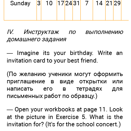
Sunday
3
10
17
24
31
7
14
21
29
IV. Инструктаж по выполнению
домашнего задания
— Imagine its your birthday. Write an
invitation card to your best friend.
(По желанию ученики могут оформить
приглашение в виде открытки или
написать его в тетрадях для
письменных работ по образцу.)
— Open your workbooks at page 11. Look
at the picture in Exercise 5. What is the
invitation for? (It's for the school concert.)