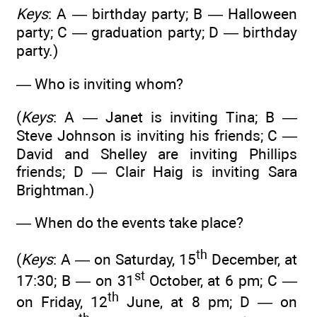
Keys
: А — birthday party; В — Halloween
party; С — graduation party; D — birthday
party.)
— Who is inviting whom?
(
Keys
: A — Janet is inviting Tina; В —
Steve Johnson is inviting his friends; C —
David and Shelley are inviting Phillips
friends; D — Clair Haig is inviting Sara
Brightman.)
— When do the events take place?
th
(
Keys
: A — on Saturday, 15
December, at
st
17:30; В — on 31
October, at 6 pm; C —
th
on Friday, 12
June, at 8 pm; D — on