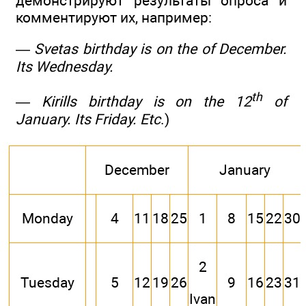
демонстрируют результаты опроса и
комментируют их, например:
—
Svetas birthday is on the of December.
Its Wednesday.
th
— Kirills birthday is on the 12
of
January. Its Friday. Etc
.)
December
January
Monday
4
11
18
25
1
8
15
22
30
2
Tuesday
5
12
19
26
9
16
23
31
Ivan