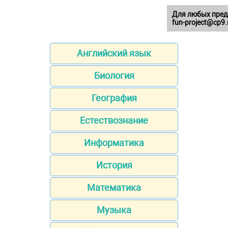
Для любых пред
fun-project@cp9.
Английский язык
Биология
География
Естествознание
Информатика
История
Математика
Музыка