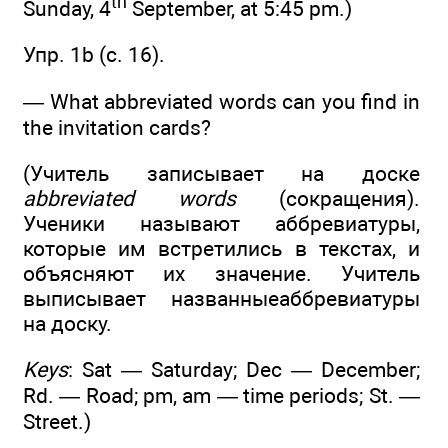
th
Sunday, 4
September, at 5:45 pm.)
Упр. 1b (c. 16).
— What abbreviated words can you find in
the invitation cards?
(Учитель записывает на доске
abbreviated words
(сокращения).
Ученики называют аббревиатуры,
которые им встретились в текстах, и
объясняют их значение. Учитель
выписывает названныеаббревиатуры
на доску.
Keys
: Sat — Saturday; Dec — December;
Rd. — Road; pm, am — time periods; St. —
Street.)