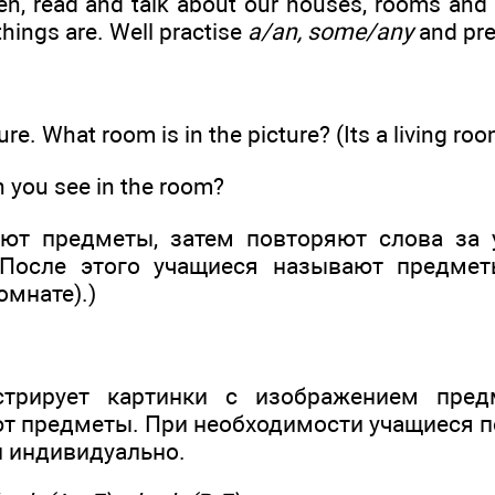
en, read and talk about our houses, rooms and f
hings are. Well practise
a/an, some/any
and pre
re. What room is in the picture? (Its a living roo
 you see in the room?
ают предметы, затем повторяют слова за 
 После этого учащиеся называют предмет
омнате).)
стрирует картинки с изображением пред
т предметы. При необходимости учащиеся п
и индивидуально.