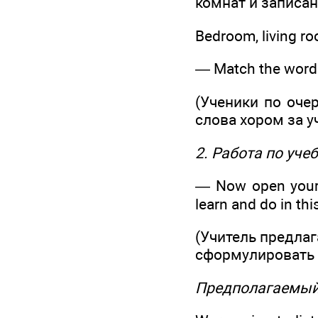
комнат и записан
Bedroom, living ro
— Match the words
(Ученики по оче
слова хором за у
2. Работа по уче
— Now open your 
learn and do in thi
(Учитель предлаг
сформулировать 
Предполагаемый 