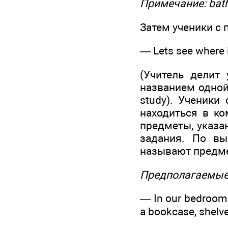
Примечание: batht
Затем ученики с 
— Lets see where i
(Учитель делит
названием одной и
study). Ученики
находиться в ко
предметы, указа
задания. По вы
называют предм
Предполагаемые
— In our bedroom y
a bookcase, shelv