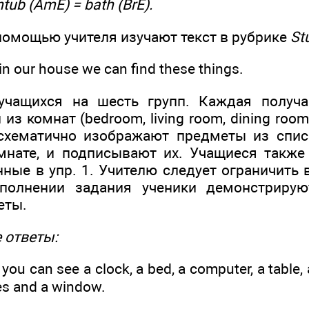
ub (AmE) = bath (BrE).
помощью учителя изучают текст в рубрике
St
n our house we can find these things.
 учащихся на шесть групп. Каждая получа
з комнат (bedroom, living room, dining room,
 схематично изображают предметы из спис
мнате, и подписывают их. Учащиеся также
нные в упр. 1. Учителю следует ограничить
полнении задания ученики демонстриру
еты.
 ответы:
ou can see a clock, a bed, a computer, a table, 
es and a window.