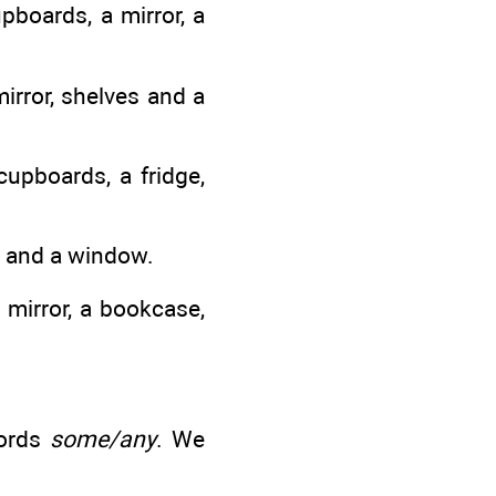
pboards, a mirror, a
irror, shelves and a
cupboards, a fridge,
s and a window.
 mirror, a bookcase,
ords
some/any
. We