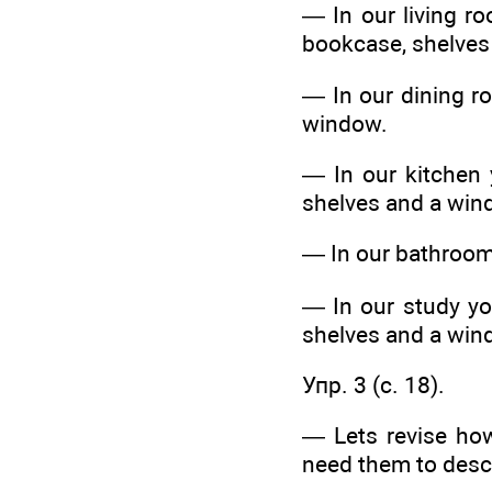
— In our living ro
bookcase, shelves
— In our dining ro
window.
— In our kitchen y
shelves and a win
— In our bathroom 
— In our study you
shelves and a win
Упр. 3 (c. 18).
— Lets revise how
need them to desc