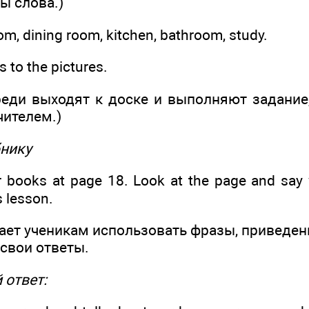
ы слова.)
om, dining room, kitchen, bathroom, study.
 to the pictures.
реди выходят к доске и выполняют задание
чителем.)
бнику
books at page 18. Look at the page and say 
s lesson.
ает ученикам использовать фразы, приведенн
свои ответы.
ответ: