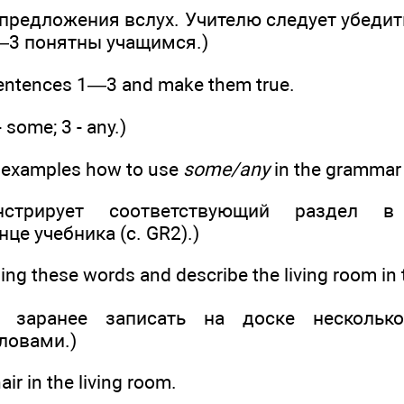
предложения вслух. Учителю следует убедит
—3 понятны учащимся.)
entences 1—3 and make them true.
 - some; 3 - any.)
 examples how to use
some/any
in the grammar 
нстрирует соответствующий раздел в
це учебника (с. GR2).)
ing these words and describe the living room in 
т заранее записать на доске нескольк
ловами.)
air in the living room.