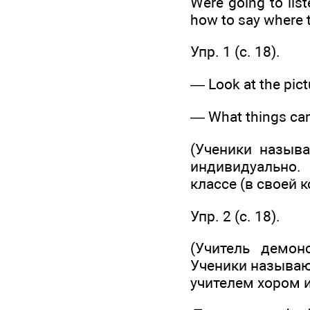
Were going to list
how to say where t
Упр. 1 (c. 18).
— Look at the pictu
— What things can
(Ученики назыв
индивидуально.
классе (в своей к
Упр. 2 (с. 18).
(Учитель демон
Ученики называю
учителем хором 