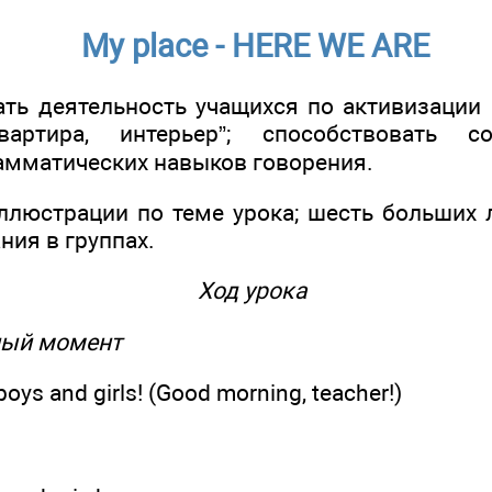
My place - HERE WE ARE
ать деятельность учащихся по активизации 
артира, интерьер”; способствовать со
рамматических навыков говорения.
иллюстрации по теме урока; шесть больших 
ния в группах.
Ход урока
ный момент
oys and girls! (Good morning, teacher!)