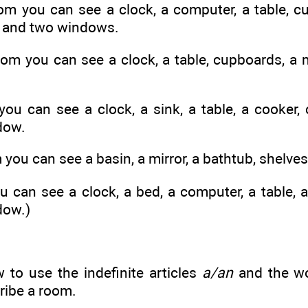
om you can see a clock, a computer, a table, cu
 and two windows.
om you can see a clock, a table, cupboards, a m
ou can see a clock, a sink, a table, a cooker, 
dow.
you can see a basin, a mirror, a bathtub, shelve
 can see a clock, a bed, a computer, a table, a
dow.)
 to use the indefinite articles
a/an
and the w
ribe a room.