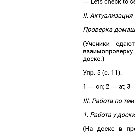
— Lets check to se
II. Актуализация
Проверка домаш
(Ученики сдаю
взаимопроверку 
доске.)
Упр. 5 (с. 11).
1 — on; 2 — at; 3 
III. Работа по те
1. Работа у доск
(На доске в пр