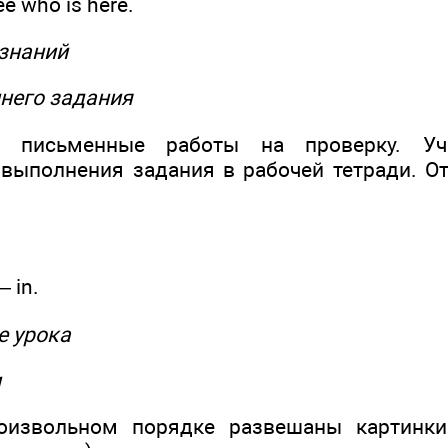
e who is here.
 знаний
него задания
т письменные работы на проверку. Учи
выполнения задания в рабочей тетради. О
— in.
ме урока
и
оизвольном порядке развешаны картинк