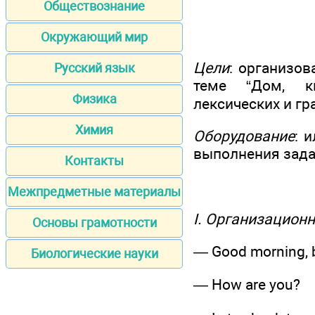
Обществознание
Окружающий мир
Цели
: организов
Русский язык
теме “Дом, кв
Физика
лексических и г
Химия
Оборудование
: 
выполнения зада
Контакты
Межпредметные материалы
I. Организацион
Основы грамотности
— Good morning, b
Биологические науки
— How are you?