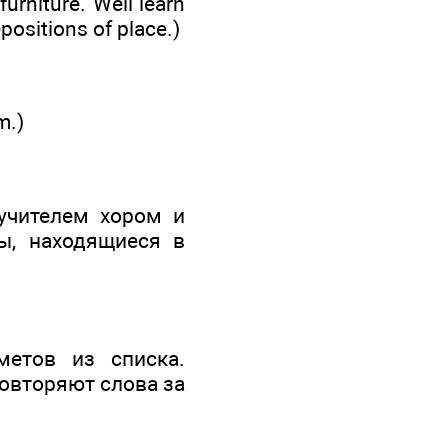
urniture. Well learn
positions of place.)
m.)
учителем хором и
ы, находящиеся в
метов из списка.
овторяют слова за