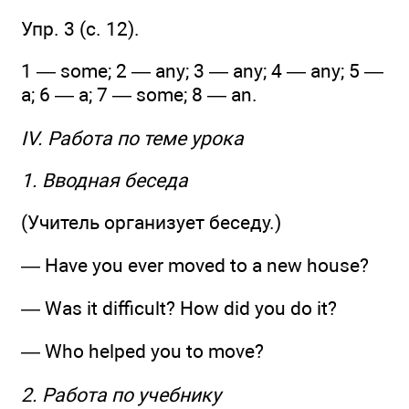
Упр. 3 (c. 12).
1 — some; 2 — any; 3 — any; 4 — any; 5 —
a; 6 — a; 7 — some; 8 — an.
IV. Работа по теме урока
1. Вводная беседа
(Учитель организует беседу.)
— Have you ever moved to a new house?
— Was it difficult? How did you do it?
— Who helped you to move?
2. Работа по учебнику