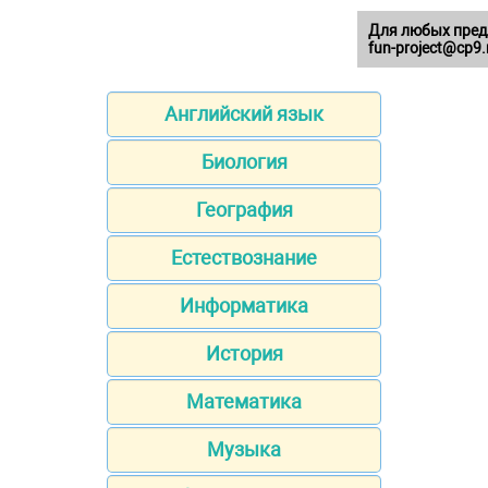
Для любых пред
fun-project@cp9.
Английский язык
Биология
География
Естествознание
Информатика
История
Математика
Музыка