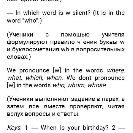
— In which word is w silent? (It is in the
word "who".)
(Ученики с помощью учителя
формулируют правило чтения буквы w
и буквосочетания wh в вопросительных
словах.)
We pronounce [w] in the words
where,
what, which, when
. We dont pronounce
[w] in the words
who, whom, whose
.
(Ученики выполняют задание в парах, а
затем все вместе проверяют, читая
вслух вопросы и ответы.
Keys
: 1 — When is your birthday? 2 —