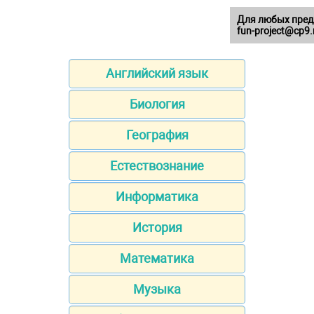
Для любых пред
fun-project@cp9.
Английский язык
Биология
География
Естествознание
Информатика
История
Математика
Музыка