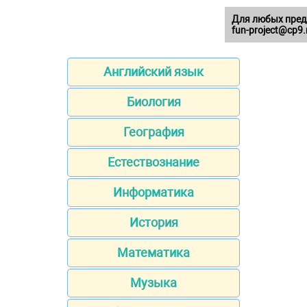
Для любых пред
fun-project@cp9.
Английский язык
Биология
География
Естествознание
Информатика
История
Математика
Музыка