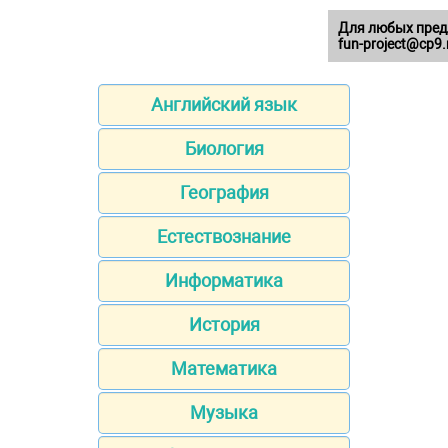
Для любых пред
fun-project@cp9.
Английский язык
Биология
География
Естествознание
Информатика
История
Математика
Музыка