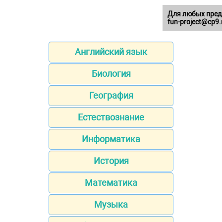
Для любых пред
fun-project@cp9.
Английский язык
Биология
География
Естествознание
Информатика
История
Математика
Музыка