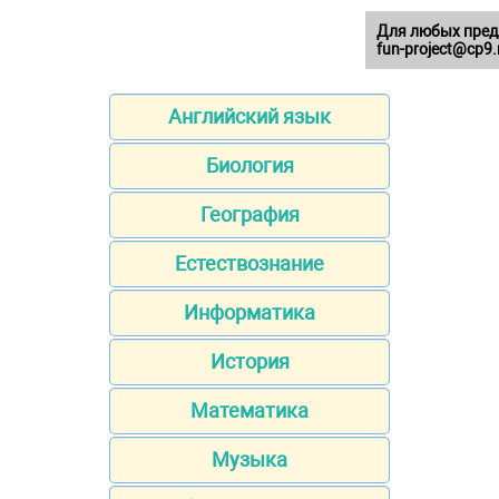
Для любых пред
fun-project@cp9.
Английский язык
Биология
География
Естествознание
Информатика
История
Математика
Музыка