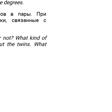
e degrees.
тов в пары. При
ки, связанные с
r not? What kind of
out the twins. What