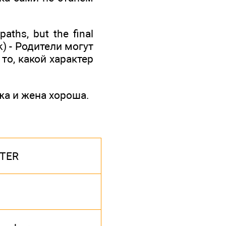
aths, but the final
nk) - Родители могут
то, какой характер
ужа и жена хороша.
STER