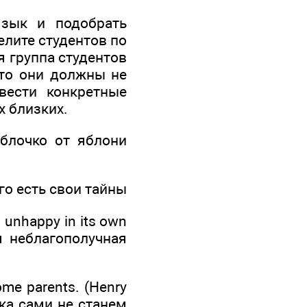
язык и подобрать
елите студентов по
 группа студентов
что они должны не
вести конкретные
х близких.
 Яблочко от яблони
дого есть свои тайны
s unhappy in its own
ая неблагополучная
come parents. (Henry
ока сами не станем