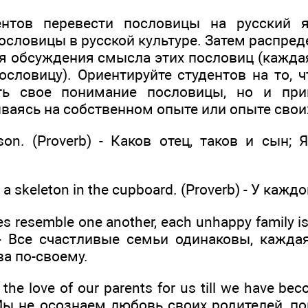
ентов перевести пословицы на русский 
словицы в русской культуре. Затем распред
я обсуждения смысла этих пословиц (каждая
ословицу). Ориентируйте студентов на то, 
ть свое понимание пословицы, но и при
ваясь на собственном опыте или опыте свои
ikeson. (Proverb) - Каков отец, таков и сын;
s a skeleton in the cupboard. (Proverb) - У каж
ies resemble one another, each unhappy family i
y) - Все счастливые семьи одинаковы, кажд
а по-своему.
the love of our parents for us till we have be
 Мы не осознаем любовь своих родителей, п