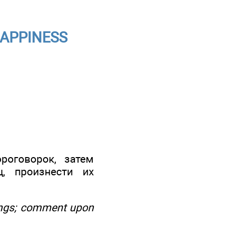
HAPPINESS
роговорок, затем
, произнести их
yings; comment upon