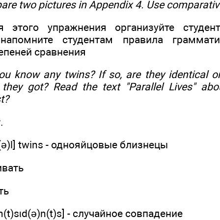
are two pictures in Appendix 4. Use comparativ
я этого упражнения организуйте студен
 напомните студентам правила граммати
епеней сравнения
ou know any twins? If so, are they identical o
 they got? Read the text "Parallel Lives" ab
t?
.
ιk(ə)l] twins - однояйцовые близнецы
ивать
ть
n(t)sιd(ə)n(t)s] - случайное совпадение