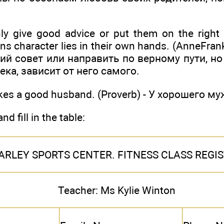
ly give good advice or put them on the right p
ns character lies in their own hands. (AnneFra
й совет или направить по верному пути, но 
ека, зависит от него самого.
kes a good husband. (Proverb) - У хорошего м
nd fill in the table:
ARLEY SPORTS CENTER. FITNESS CLASS REGI
Teacher: Ms Kylie Winton