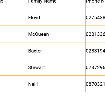
me
Family Name
Phone N
Floyd
027543
McQueen
020133
Baxter
028319
Stewart
073729
Neill
087032