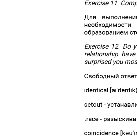
Exercise 11. Comp
Для выполнени
необходимости
образованием ст
Exercise 12. Do y
relationship have
surprised you mos
Свободный ответ
identical [aι'dent
setout - устанавл
trace - разыскива
coincidence [kəu'ι