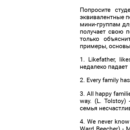
Попросите студ
эквивалентные по
мини-группам дл
получает свою п
только объясни
примеры, основы
1. Likefather, l
недалеко падает
2. Every family ha
3. All happy famil
way. (L. Tolsto
семья несчастлив
4. We never know 
Ward Beecher) -