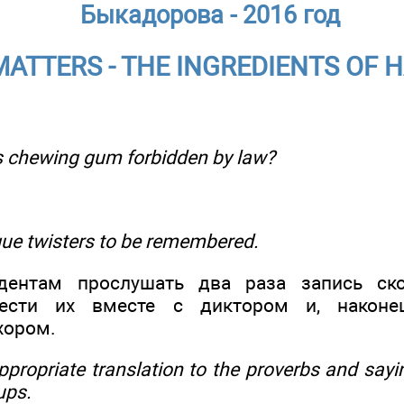
Быкадорова - 2016 год
MATTERS - THE INGREDIENTS OF 
is chewing gum forbidden by law?
gue twisters to be remembered.
дентам прослушать два раза запись ско
ести их вместе с диктором и, наконец
хором.
appropriate translation to the proverbs and sa
ups.