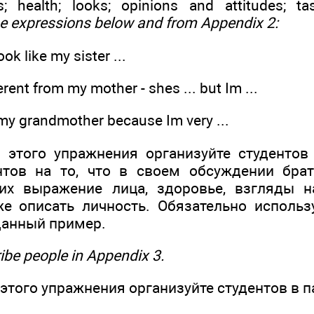
s; health; looks; opinions and attitudes; ta
e expressions below and from Appendix 2:
ook like my sister ...
rent from my mother - shes ... but Im ...
r my grandmother because Im very ...
этого упражнения организуйте студентов
нтов на то, что в своем обсуждении брат
их выражение лица, здоровье, взгляды н
же описать личность. Обязательно исполь
данный пример.
ibe people in Appendix 3.
этого упражнения организуйте студентов в п