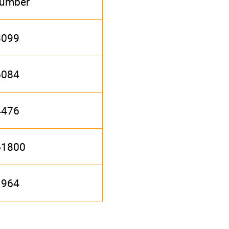
umber
8099
6084
4476
61800
1964