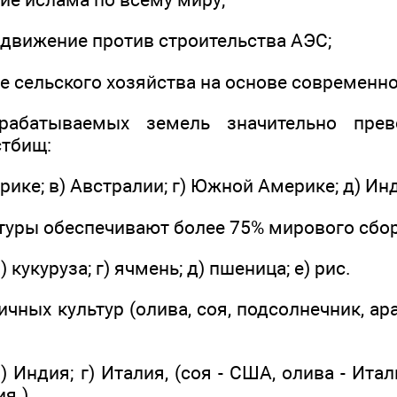
 движение против строительства АЭС;
е сельского хозяйства на основе современно
рабатываемых земель значительно прев
стбищ:
фрике; в) Австралии; г) Южной Америке; д) Инд
ьтуры обеспечивают более 75% мирового сбо
в) кукуруза; г) ячмень; д) пшеница; е) рис.
ичных культур (олива, соя, подсолнечник, ар
в) Индия; г) Италия, (соя - США, олива - Ита
ия.)