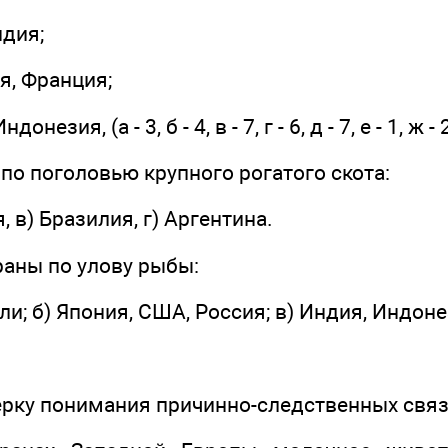
ндия;
ия, Франция;
незия, (а - 3, б - 4, в - 7, г - 6, д - 7, е - 1, ж - 
р по поголовью крупного рогатого скота:
я, в) Бразилия, г) Аргентина.
раны по улову рыбы:
или; б) Япония, США, Россия; в) Индия, Индоне
ерку понимания причинно-следственных связ