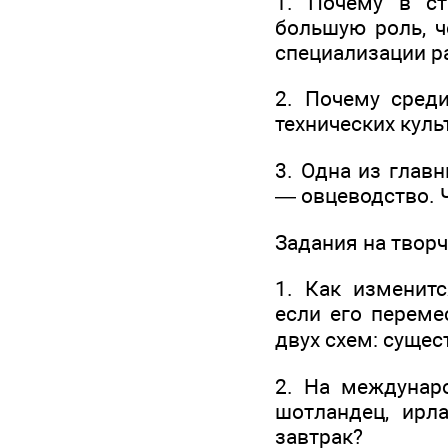
1. Почему в ст
большую роль, 
специализации р
2. Почему среди
технических куль
3. Одна из глав
— овцеводство. 
Задания на твор
1. Как изменитс
если его переме
двух схем: сущес
2. На междунаро
шотландец, ирла
завтрак?