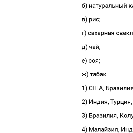
б) натуральный к
в) рис;
г) сахарная свекл
д) чай;
е) соя;
ж) табак.
1) США, Бразилия
2) Индия, Турция,
3) Бразилия, Кол
4) Малайзия, Инд