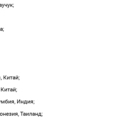
аучук;
а;
, Китай;
 Китай;
умбия, Индия;
онезия, Таиланд;