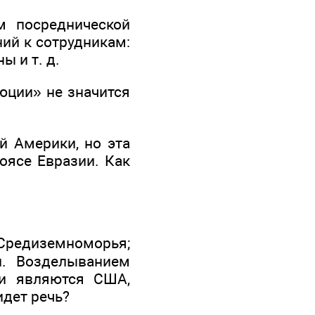
м посреднической
ний к сотрудникам:
 и т. д.
юции» не значится
й Америки, но эта
оясе Евразии. Как
редиземноморья;
. Возделыванием
ми являются США,
идет речь?