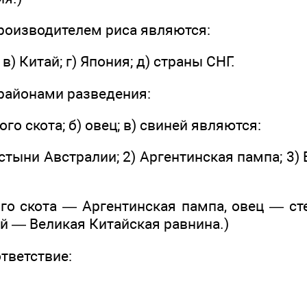
роизводителем риса являются:
 в) Китай; г) Япония; д) страны СНГ.
районами разведения:
ого скота; б) овец; в) свиней являются:
устыни Австралии; 2) Аргентинская пампа; 3)
ого скота — Аргентинская пампа, овец — ст
й — Великая Китайская равнина.)
ответствие: