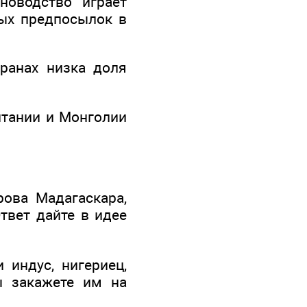
новодство играет
ых предпосылок в
транах низка доля
итании и Монголии
рова Мадагаскара,
Ответ дайте в идее
 индус, нигериец,
вы закажете им на