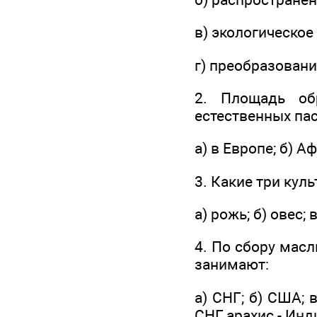
в) экологическое
г) преобразовани
2. Площадь об
естественных па
а) в Европе; б) А
3. Какие три кул
а) рожь; б) овес; 
4. По сбору масл
занимают:
а) СНГ; б) США; 
СНГ, арахис - Инд