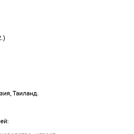
2.)
зия, Таиланд.
ей: