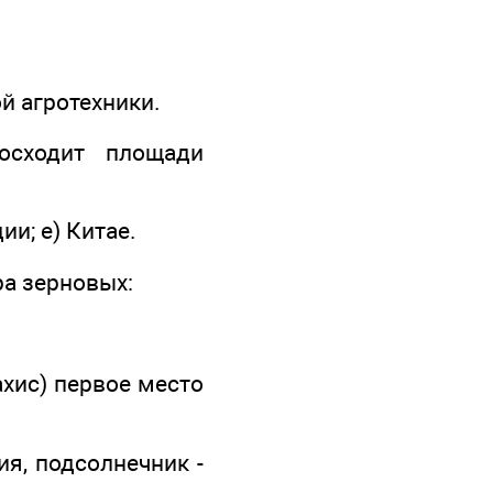
й агротехники.
осходит площади
ии; е) Китае.
ра зерновых:
ахис) первое место
лия, подсолнечник -