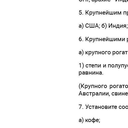
5. Крупнейшим п
а) США; б) Индия;
6. Крупнейшими 
а) крупного рогат
1) степи и полуп
равнина.
(Крупного рогат
Австралии, свине
7. Установите со
а) кофе;