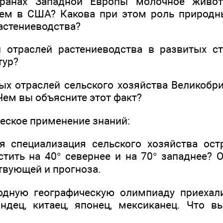
ранах Западной Европы молочное живот
чем в США? Какова при этом роль природн
астениеводства?
 отраслей растениеводства в развитых с
тур?
ных отраслей сельского хозяйства Великобр
Чем вы объясните этот факт?
ческое применение знаний:
я специализация сельского хозяйства ост
стить на 40° севернее и на 70° западнее? 
твующей и прогноза.
дную географическую олимпиаду приехали
ндец, китаец, японец, мексиканец. Что 