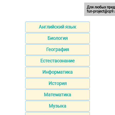
Для любых пред
fun-project@cp9.
Английский язык
Биология
География
Естествознание
Информатика
История
Математика
Музыка