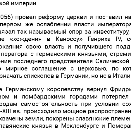
кой империи.
7-1056) провел реформу церкви и поставил н
 первом же ослаблении власти императора
вязал так называемый спор за инвеституру,
ле «хождения в Каноссу» Генриха IV, с
покаяния свою власть и получившего подд
мператора с германскими князьями, стрем
ния последнего представителя Салической 
о мирное соглашение с церковью, по ко
значать епископов в Германии, но не в Италии
е Германскому королевству вернул Фридри
вом и ломбардскими городами потерпел
ородам самостоятельность при условии со
I-XIII вв. происходило мощное распростране
ахвачены земли, покорены славянские племен
лавянские князья в Мекленбурге и Помера