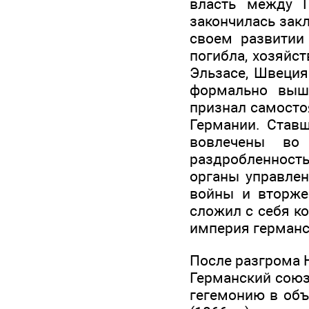
власть между Г
закончилась зак
своем развитии 
погибла, хозяйс
Эльзасе, Швеция
формально вышл
признал самосто
Германии. Став
вовлечены во 
раздробленность
органы управлен
войны и вторже
сложил с себя к
империя германс
После разгрома 
Германский союз
гегемонию в объ