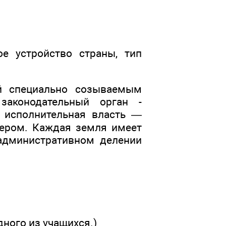
ое устройство страны, тип
ый специально созываемым
аконодательный орган -
я исполнительная власть —
лером. Каждая земля имеет
 административном делении
ного из учащихся.)