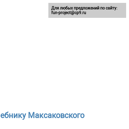
Для любых предложений по сайту:
fun-project@cp9.ru
чебнику Максаковского