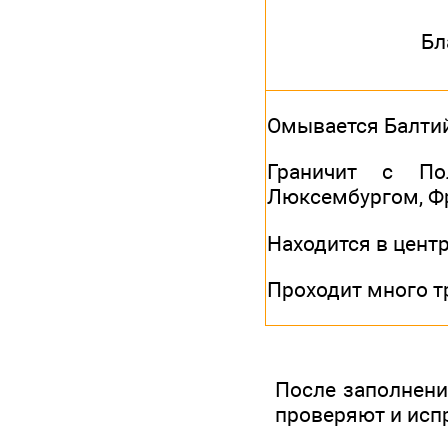
Бл
Омывается Балти
Граничит с Пол
Люксембургом, Фр
Находится в цент
Проходит много т
После заполнения
проверяют и исп