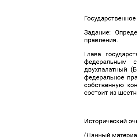
Государственное 
Задание: Опред
правления.
Глава государс
федеральным с
двухпалатный (
федеральное пр
собственную ко
состоит из шест
Исторический оч
(Данный материа