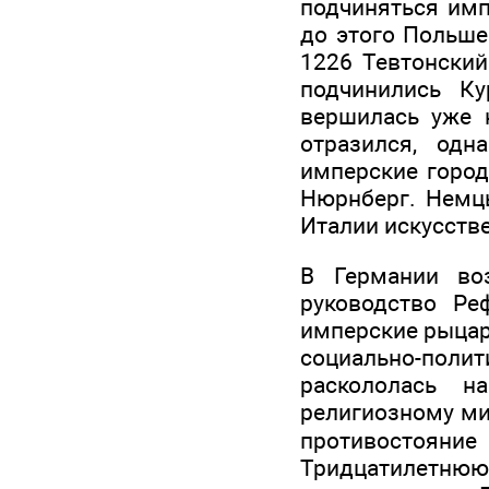
подчиняться имп
до этого Польше
1226 Тевтонский
подчинились Ку
вершилась уже 
отразился, одн
имперские город
Нюрнберг. Немц
Италии искусстве
В Германии во
руководство Ре
имперские рыцар
социально-полит
раскололась н
религиозному мир
противостоян
Тридцатилетнюю