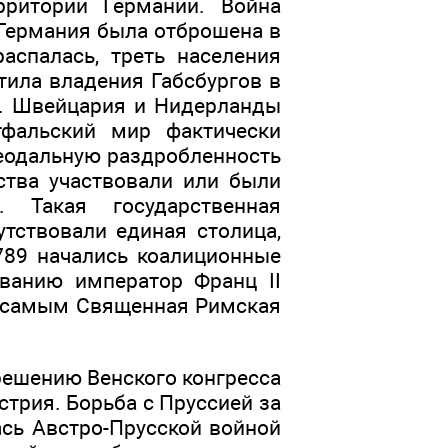
рритории Германии. Война
 Германия была отброшена в
аспалась, треть населения
тила владения Габсбургов в
р. Швейцария и Нидерланды
фальский мир фактически
феодальную раздробленность
ства участвовали или были
 Такая государственная
утствовали единая столица,
789 начались коалиционные
ванию император Франц II
ем самым Священная Римская
решению Венского конгресса
трия. Борьба с Пруссией за
сь Австро-Прусской войной