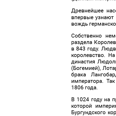
Древнейшее нас
впервые узнают о
вождь германско
Собственно нем
раздела Королев
в 843 году. Люд
королевство. На
династия Людоль
(Богемией), Лот
брака Лангоба
императора. Та
1806 года.
В 1024 году на 
которой импери
Бургундского ко