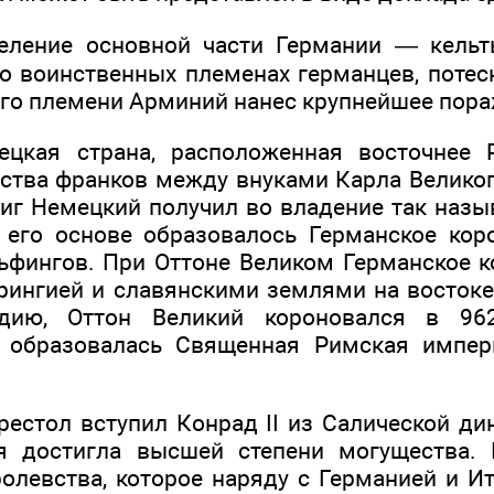
еление основной части Германии — кельты
 воинственных племенах германцев, потесни
го племени Арминий нанес крупнейшее пор
ецкая страна, расположенная восточнее Р
ства франков между внуками Карла Великог
виг Немецкий получил во владение так наз
 его основе образовалось Германское кор
фингов. При Оттоне Великом Германское к
арингией и славянскими землями на востоке
рдию, Оттон Великий короновался в 96
к образовалась Священная Римская импер
престол вступил Конрад II из Салической ди
я достигла высшей степени могущества. 
ролевства, которое наряду с Германией и И