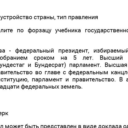
устройство страны, тип правления
елите по форзацу учебника государственн
тва - федеральный президент, избираем
обранием сроком на 5 лет. Высший з
Бундестаг и Бундесрат) парламент. Высша
авительство во главе с федеральным канц
нституцию, парламент и правительство. В
надцати федеральных земель.
ерк
л может быть представлен в виде доклада од