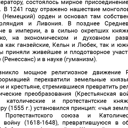
ератору, состоялось мирное присоединени
. В 1241 году отражено нашествие монголо
 (Немецкий) орден и основал там собствен
рляндия и Ливония. В позднее Среднев
не в империи, а в сильно окрепших княже
ако, на экономическом и духовном раз
а как ганзейские, Кельн и Любек, так и южн
ы приняли живейшее и плодотворное участ
 (Ренессанс) и в науке (гуманизм).
зникло мощное религиозное движение Р
формацией перехватили земельные князь
и и крестьяне, стремившиеся превратить ре
ические преобразования (Крестьянская во
а католические и протестантские княж
у (1555 г.) установился принцип: «чья земля
ие Протестантского союза и Католич
 войну (1618-1648), превратившуюся в о