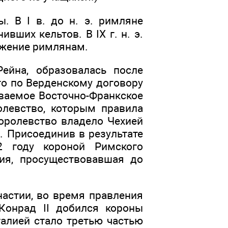
. В I в. до н. э. римляне
вших кельтов. В IX г. н. э.
ажение римлянам.
ейна, образовалась после
о по Верденскому договору
ываемое Восточно-Франкское
олевство, которым правила
оролевство владело Чехией
. Присоединив в результате
2 году короной Римского
ия, просуществовавшая до
настии, во время правления
Конрад II добился короны
талией стало третью частью