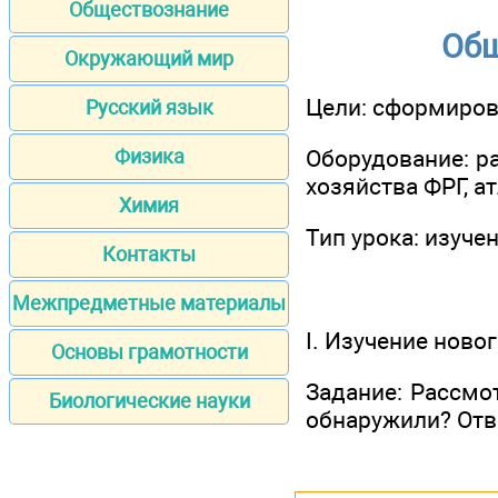
Обществознание
Общ
Окружающий мир
Цели: сформирова
Русский язык
Оборудование: р
Физика
хозяйства ФРГ, а
Химия
Тип урока: изуче
Контакты
Межпредметные материалы
I. Изучение ново
Основы грамотности
Задание: Рассмо
Биологические науки
обнаружили? Отв