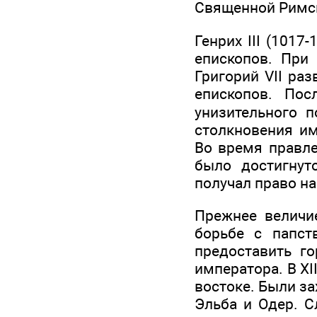
Священной Римс
Генрих III (101
епископов. При
Григорий VII раз
епископов. Пос
унизительного 
столкновения и
Во время правле
было достигнут
получал право на
Прежнее величи
борьбе с папст
предоставить г
императора. В XI
востоке. Были з
Эльба и Одер. С