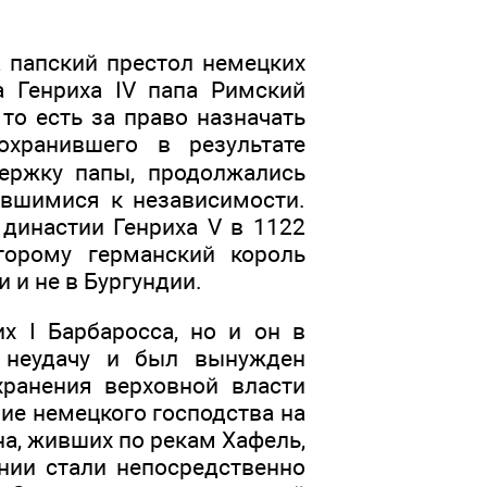
а папский престол немецких
 Генриха IV папа Римский
 то есть за право назначать
охранившего в результате
ержку папы, продолжались
ившимися к независимости.
династии Генриха V в 1122
торому германский король
 и не в Бургундии.
х I Барбаросса, но и он в
 неудачу и был вынужден
хранения верховной власти
ние немецкого господства на
а, живших по рекам Хафель,
нии стали непосредственно