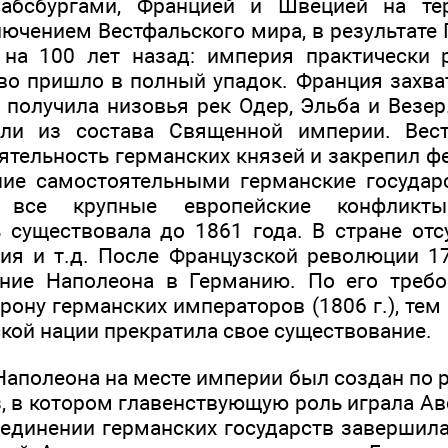
абсбургами, Францией и Швецией на те
лючением Вестфальского мира, в результате
на 100 лет назад: империя практически р
тво пришло в полный упадок. Франция захва
 получила низовья рек Одер, Эльба и Везе
и из состава Священной империи. Вест
ятельность германских князей и закрепил 
шие самостоятельными германские государ
все крупные европейские конфликты.
 существовала до 1861 года. В стране отс
ия и т.д. После Французской революции 1
ние Наполеона в Германию. По его требо
орону германских императоров (1806 г.), т
кой нации прекратила свое существование.
Наполеона на месте империи был создан по 
, в котором главенствующую роль играла Авс
единении германских государств завершила