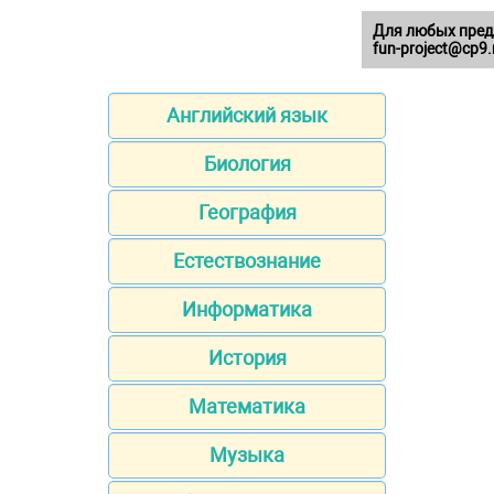
Для любых пред
fun-project@cp9.
Английский язык
Биология
География
Естествознание
Информатика
История
Математика
Музыка