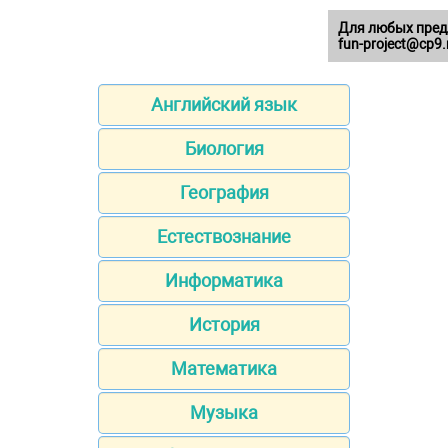
Для любых пред
fun-project@cp9.
Английский язык
Биология
География
Естествознание
Информатика
История
Математика
Музыка