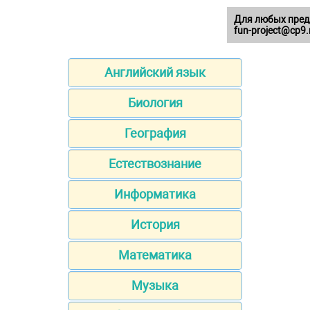
Для любых пред
fun-project@cp9.
Английский язык
Биология
География
Естествознание
Информатика
История
Математика
Музыка