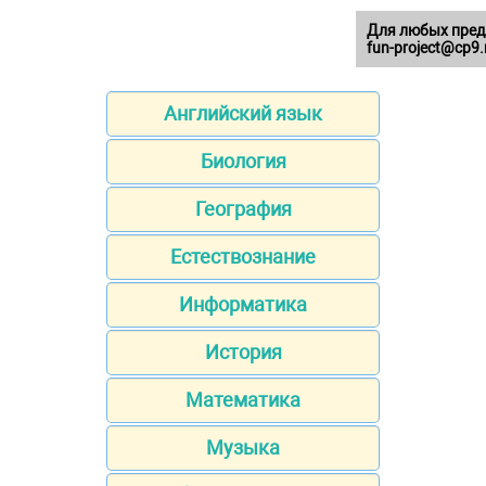
Для любых пред
fun-project@cp9.
Английский язык
Биология
География
Естествознание
Информатика
История
Математика
Музыка