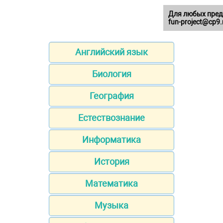
Для любых пред
fun-project@cp9.
Английский язык
Биология
География
Естествознание
Информатика
История
Математика
Музыка