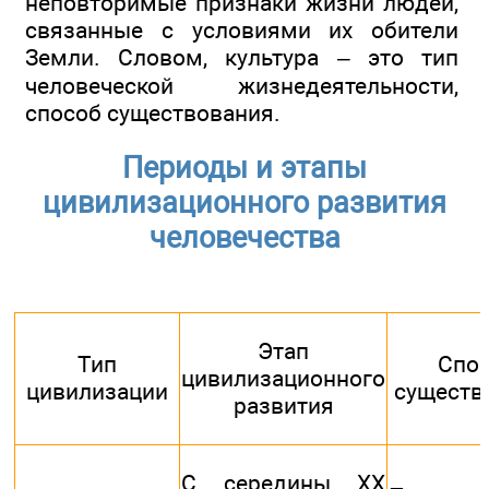
неповторимые признаки жизни людей,
связанные с условиями их обители
Земли. Словом, культура – это тип
человеческой жизнедеятельности,
способ существования.
Периоды и этапы
цивилизационного развития
человечества
Этап
Тип
Спо
цивилизационного
цивилизации
существ
развития
С середины ХХ