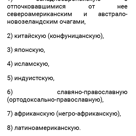
отпочковавшимися от нее
североамериканским и австрало-
новозеландским очагами,
2) китайскую (конфуницанскую),
3) японскую,
4) исламскую,
5) индуистскую,
6) славяно-православную
(ортодоксально-православную),
7) африканскую (негро-африканскую),
8) латиноамериканскую.