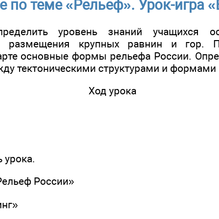
 по теме «Рельеф». Урок-игра «
пределить уровень знаний учащихся ос
ей размещения крупных равнин и гор. П
арте основные формы рельефа России. Опр
ду тектоническими структурами и формами 
Ход урока
ь урока.
«Рельеф России»
инг»