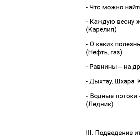
- Что можно найт
- Каждую весну ж
(Карелия)
- О каких полез
(Нефть, газ)
- Равнины – на д
- Дыхтау, Шхара, 
- Водные потоки 
(Ледник)
III. Подведение и