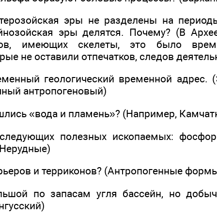
отерозойская эры не разделены на периоды
йнозойская эры делятся. Почему? (В Архе
ов, имеющих скелеты, это было врем
рые не оставили отпечатков, следов деятель
еменный геологический временной адрес. (
чный антропогеновый)
ошлись «вода и пламень»? (Например, Камчатк
следующих полезных ископаемых: фосфори
(Нерудные)
арьеров и терриконов? (Антропогенные форм
ьшой по запасам угля бассейн, но добыч
унгусский)