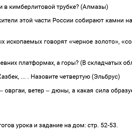
и в кимберлитовой трубке? (Алмазы)
ители этой части России собирают камни на
ных ископаемых говорят «черное золото», «
ревних платформах, а горы? (В складчатых об
Казбек, ... . Назовите четвертую (Эльбрус)
– овргаи, ветер – дюны, а какая сила образ
тогов урока и задание на дом: стр. 52-53.