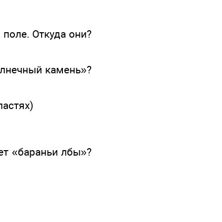
 поле. Откуда они?
солнечный камень»?
ластях)
ует «бараньи лбы»?