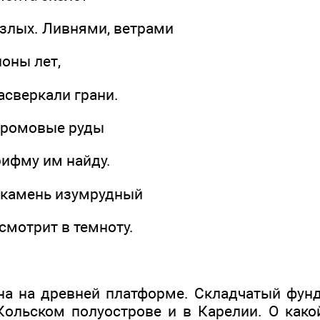
рзлых. Ливнями, ветрами
оны лет,
асверкали грани.
 хромовые руды
рифму им найду.
 камень изумрудный
смотрит в темноту.
на на древней платформе. Складчатый фун
Кольском полуострове и в Карелии. О како