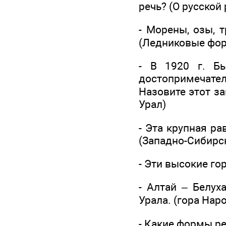
речь? (О русской
- Морены, озы, 
(Ледниковые фо
- В 1920 г. Б
достопримечате
Назовите этот з
Урал)
- Эта крупная ра
(Западно-Сибирс
- Эти высокие го
- Алтай – Белух
Урала. (гора Нар
- Какие формы р