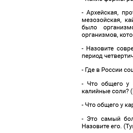
- Архейская, пр
мезозойская, ка
было организм
организмов, кото
- Назовите совр
период четверти
- Где в России с
- Что общего у 
калийные соли? 
- Что общего у к
- Это самый бол
Назовите его. (Т