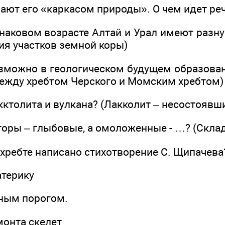
ают его «каркасом природы». О чем идет реч
инаковом возрасте Алтай и Урал имеют разн
ия участков земной коры)
возможно в геологическом будущем образова
Между хребтом Черского и Момским хребтом)
акктолита и вулкана? (Лакколит – несостоявш
горы – глыбовые, а омоложенные - …? (Скла
 хребте написано стихотворение С. Щипачева
атерику
ным порогом.
монта скелет