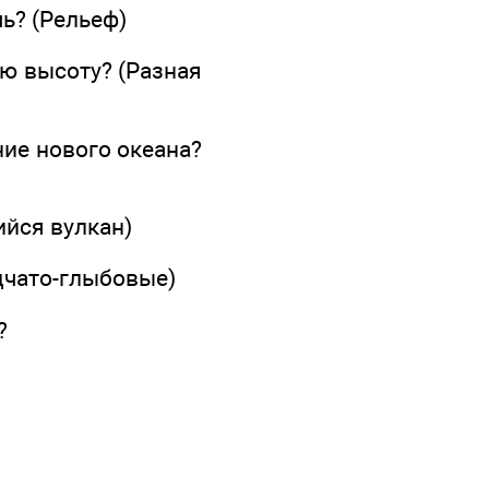
ь? (Рельеф)
ую высоту? (Разная
ние нового океана?
ийся вулкан)
дчато-глыбовые)
?