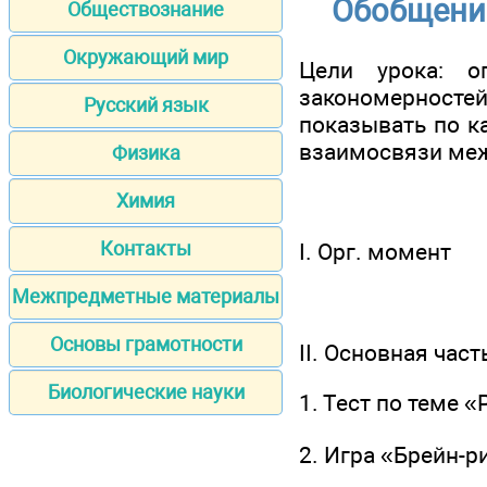
Обобщение
Обществознание
Окружающий мир
Цели урока: о
закономерност
Русский язык
показывать по к
взаимосвязи меж
Физика
Химия
Контакты
I. Орг. момент
Межпредметные материалы
Основы грамотности
II. Основная част
Биологические науки
1. Тест по теме 
2. Игра «Брейн-р