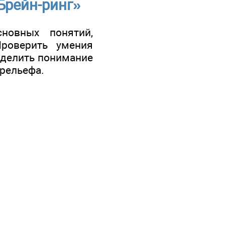
Брейн-ринг»
новных понятий,
роверить умения
еделить понимание
рельефа.