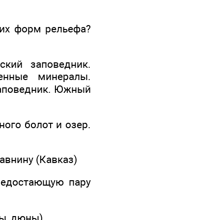
тих форм рельефа?
кий заповедник.
ценные минералы.
заповедник. Южный
ного болот и озер.
авнину (Кавказ)
 недостающую пару
ы, дюны)