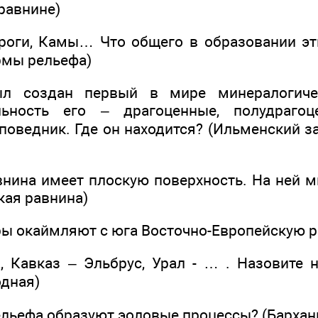
 равнине)
троги, Камы… Что общего в образовании э
рмы рельефа)
ыл создан первый в мире минералогичес
льность его – драгоценные, полудраго
аповедник. Где он находится? (Ильменский 
внина имеет плоскую поверхность. На ней м
кая равнина)
ры окаймляют с юга Восточно-Европейскую р
а, Кавказ – Эльбрус, Урал - … . Назовите
одная)
ельефа образуют эоловые процессы? (Бархан