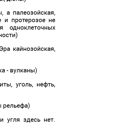
, а палеозойская,
е и протерозое не
я одноклеточных
ности)
Эра кайнозойская,
а - вулканы)
ты, уголь, нефть,
ы рельефа)
и угля здесь нет.