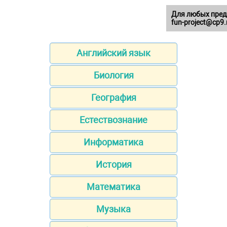
Для любых пред
fun-project@cp9.
Английский язык
Биология
География
Естествознание
Информатика
История
Математика
Музыка