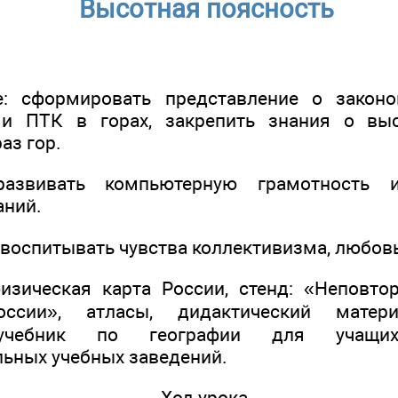
Высотная поясность
е: сформировать представление о закон
и ПТК в горах, закрепить знания о выс
аз гор.
развивать компьютерную грамотность 
аний.
 воспитывать чувства коллективизма, любов
физическая карта России, стенд: «Неповт
оссии», атласы, дидактический матери
 учебник по географии для учащи
ьных учебных заведений.
Ход урока