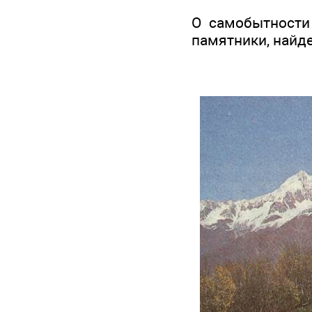
О самобытности 
памятники, найд