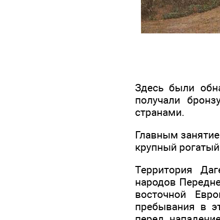
Здесь были обн
получали бронз
странами.
Главным занятие
крупный рогатый 
Территория Даг
народов Передне
восточной Евр
пребывания в э
перед нападени