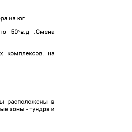
ра на юг.
по 50°в.д .Смена
х комплексов, на
ры расположены в
ые зоны - тундра и