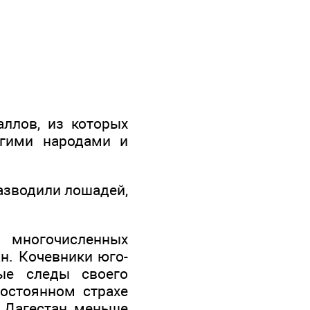
ллов, из которых
угими народами и
азводили лошадей,
я многочисленных
н. Кочевники юго-
ые следы своего
остоянном страхе
 Дагестан меньше