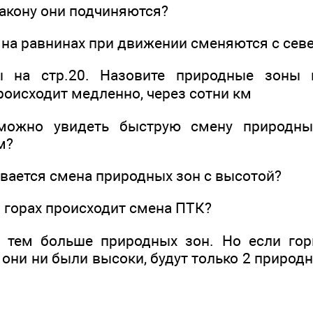
закону они подчиняются?
на равнинах при движении сменяются с севе
ы на стр.20. Назовите природные зоны 
роисходит медленно, через сотни км
можно увидеть быструю смену природны
м?
ывается смена природных зон с высотой?
в горах происходит смена ПТК?
 тем больше природных зон. Но если го
ы они ни были высоки, будут только 2 природн