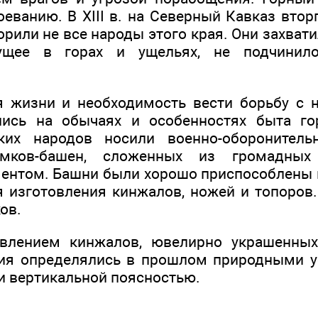
оеванию. В XIII в. на Северный Кавказ вто
орили не все народы этого края. Они захвати
вущее в горах и ущельях, не подчинило
 жизни и необходимость вести борьбу с 
лись на обычаях и особенностях быта гор
ких народов носили военно-оборонитель
мков-башен, сложенных из громадных
ентом. Башни были хорошо приспособлены 
 изготовления кинжалов, ножей и топоров.
ов.
овлением кинжалов, ювелирно украшенных,
ния определялись в прошлом природными у
 и вертикальной поясностью.