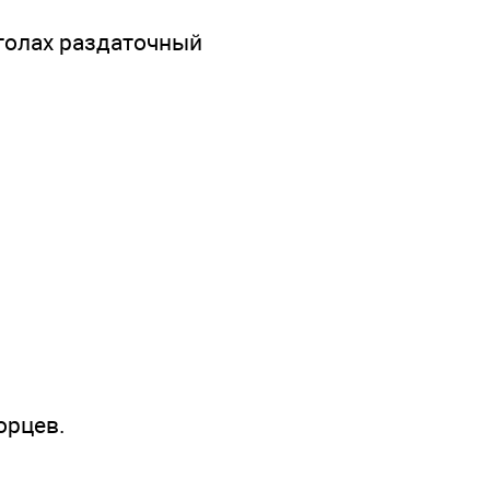
столах раздаточный
орцев.