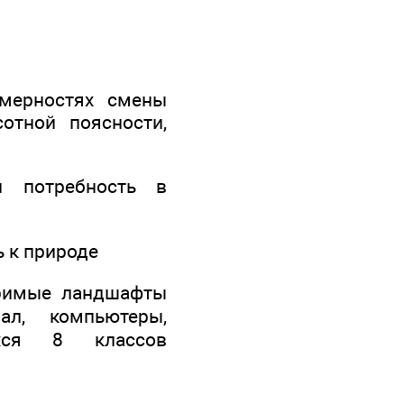
омерностях смены
отной поясности,
и потребность в
ь к природе
оримые ландшафты
ал, компьютеры,
хся 8 классов