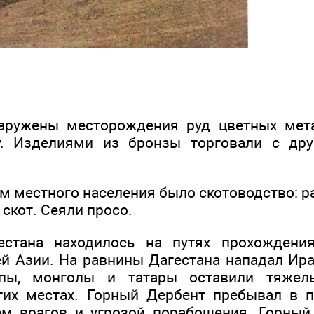
аружены месторождения руд цветных мета
у. Изделиями из бронзы торговали с др
м местного населения было скотоводство: р
скот. Сеяли просо.
естана находилось на путях прохождени
й Азии. На равнины Дагестана нападал Ира
опы, монголы и татары оставили тяжел
тих местах. Горный Дербент пребывал в п
ем врагов и угрозой порабощения. Горный