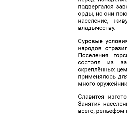
подвергался зав
орды, но они пок
население, жи
владычеству.
Суровые условия
народов отрази
Поселения горс
состоял из за
скреплённых цем
применялось для
много оружейник
Славится изгот
Занятия населе
всего, рельефом