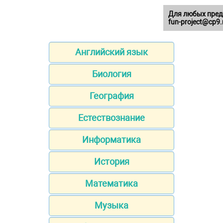
Для любых пред
fun-project@cp9.
Английский язык
Биология
География
Естествознание
Информатика
История
Математика
Музыка