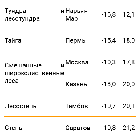
Тундра и
Нарьян-
-16,8
12,1
лесотундра
Мар
Тайга
Пермь
-15,4
18,0
Москва
-10,3
17,8
Смешанные и
широколиственные
леса
Казань
-13,0
20,0
Лесостепь
Тамбов
-10,7
20,1
Степь
Саратов
-10,8
21,2