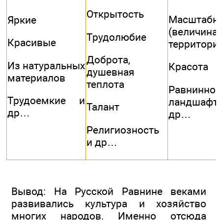
Открытость
Масштабн
Яркие
(величина
Трудолюбие
Красивые
территори
Доброта,
Из натуральных
Красота
душевная
материалов
теплота
Равниннос
Трудоемкие и
ландшаф
Талант
др…
др…
Религиозность
и др…
Вывод: На Русской Равнине веками
развивались культура и хозяйство
многих народов. Именно отсюда