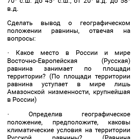
70° с.ш. до 45° с.ш., от 20° в.д. до 58°
в.д.
Сделать вывод о географическом
положении равнины, отвечая на
вопросы:
· Какое место в России и мире
Восточно-Европейская (Русская)
равнина занимает по площади
территории? (По площади территории
равнина уступает в мире лишь
Амазонской низменности, крупнейшая
в России)
· Определив географическое
положение, предположите, каковы
климатические условия на территории
Русской равнины? (Равнина