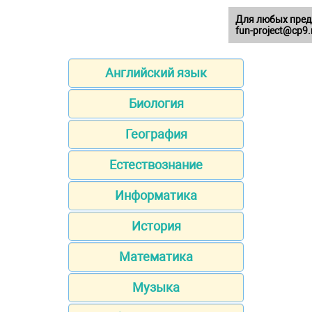
Для любых пред
fun-project@cp9.
Английский язык
Биология
География
Естествознание
Информатика
История
Математика
Музыка