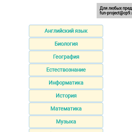
Для любых пред
fun-project@cp9.
Английский язык
Биология
География
Естествознание
Информатика
История
Математика
Музыка