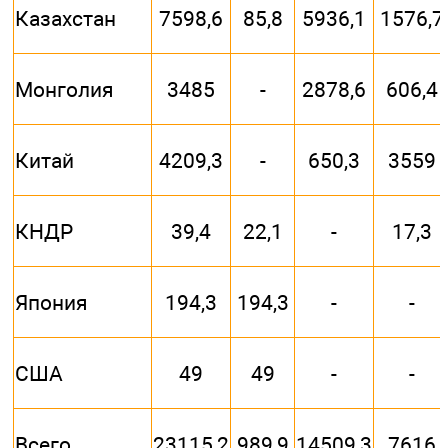
Казахстан
7598,6
85,8
5936,1
1576,7
Монголия
3485
-
2878,6
606,4
Китай
4209,3
-
650,3
3559
КНДР
39,4
22,1
-
17,3
Япония
194,3
194,3
-
-
США
49
49
-
-
Всего
23115,2
989,9
14509,3
7616