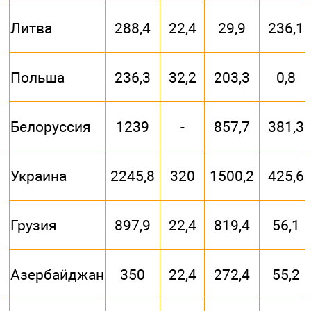
Литва
288,4
22,4
29,9
236,1
Польша
236,3
32,2
203,3
0,8
Белоруссия
1239
-
857,7
381,3
Украина
2245,8
320
1500,2
425,6
Грузия
897,9
22,4
819,4
56,1
Азербайджан
350
22,4
272,4
55,2