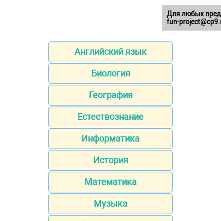
Для любых пред
fun-project@cp9.
Английский язык
Биология
География
Естествознание
Информатика
История
Математика
Музыка