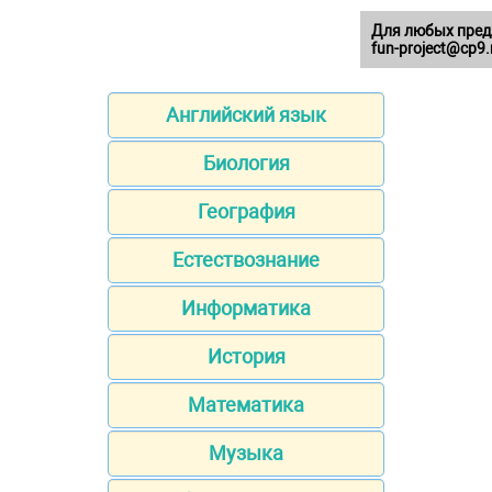
Для любых пред
fun-project@cp9.
Английский язык
Биология
География
Естествознание
Информатика
История
Математика
Музыка