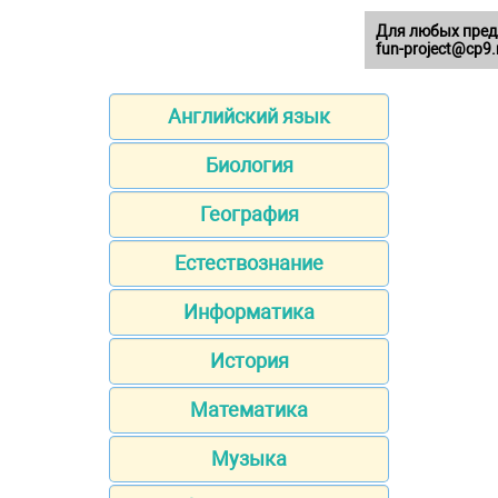
Для любых пред
fun-project@cp9.
Английский язык
Биология
География
Естествознание
Информатика
История
Математика
Музыка