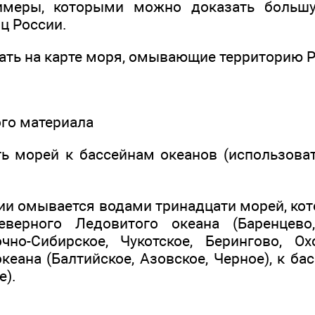
имеры, которыми можно доказать больш
ц России.
зать на карте моря, омывающие территорию 
вого материала
ь морей к бассейнам океанов (использовать
ии омывается водами тринадцати морей, ко
верного Ледовитого океана (Баренцево,
чно-Сибирское, Чукотское, Берингово, Охо
кеана (Балтийское, Азовское, Черное), к ба
е).