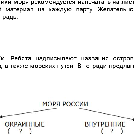
тики моря рекомендуется напечатать на лис
й материал на каждую парту. Желательно
традь.
/к. Ребята надписывают названия острово
, а также морских путей. В тетради предла