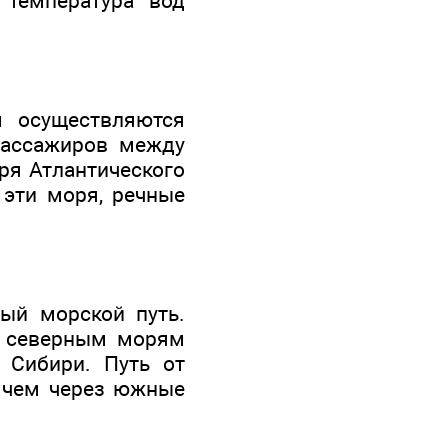
 температура вод
м осуществляются
пассажиров между
ря Атлантического
 эти моря, речные
ый морской путь.
о северным морям
 Сибири. Путь от
, чем через южные