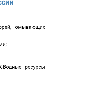
ссии
орей, омывающих
ми;
.К-Водные ресурсы