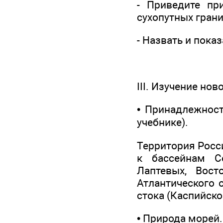
- Приведите пр
сухопутных грани
- Назвать и пока
III. Изучение но
• Принадлежност
учебнике).
Территория Росс
к бассейнам Се
Лаптевых, Восто
Атлантического о
стока (Каспийско
• Природа морей.