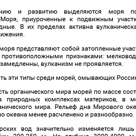
ению и развитию выделяются моря п
Моря, приуроченные к подвижным участ
дные. В их пределах активна вулканическ
вижения.
оря представляют собой затопленные учас
 противоположными признаками: мелковод
 замедленны, вулканизм не проявляется.
ить эти типы среди морей, омывающих Росси
сть органического мира морей по массе сос
в природных комплексах материков, в м
анического мира. Рельеф дна Мирового оке
о океана менее расчленено и разнообразно.
рских вод значительно изменяется лишь