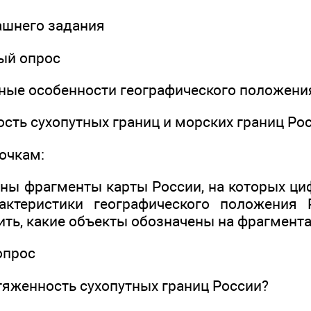
ашнего задания
ый опрос
вные особенности географического положени
ость сухопутных границ и морских границ Ро
точкам:
даны фрагменты карты России, на которых ц
актеристики географического положения 
ть, какие объекты обозначены на фрагмента
опрос
тяженность сухопутных границ России?