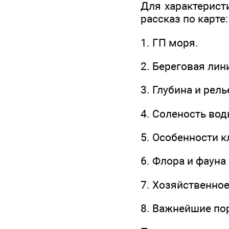
Для характерист
рассказ по карте:
1. ГП моря.
2. Береговая лин
3. Глубина и рел
4. Соленость вод
5. Особенности к
6. Флора и фауна
7. Хозяйственно
8. Важнейшие по