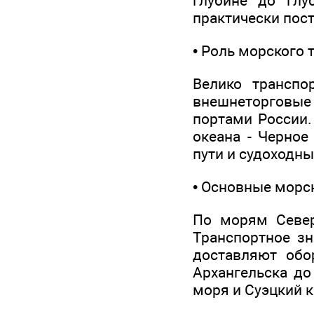
глубине до глу
практически пост
• Роль морского 
Велико транспо
внешнеторговые
портами России.
океана - Черное
пути и судоходны
• Основные морск
По морям Север
Транспортное з
доставляют обо
Архангельска до
моря и Суэцкий к