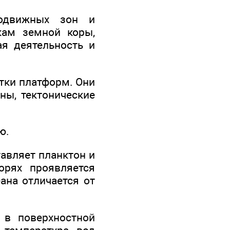
одвижных зон и
кам земной коры,
ая деятельность и
тки платформ. Они
ны, тектонические
ю.
тавляет планктон и
орях проявляется
ана отличается от
 в поверхностной