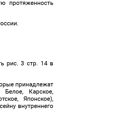
ую протяженность
России.
 рис. 3 стр. 14 в
торые принадлежат
 Белое, Карское,
тское, Японское),
ссейну внутреннего