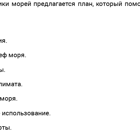
ики морей предлагается план, который пом
ия.
ьеф моря.
ы.
лимата.
 моря.
е использование.
рты.