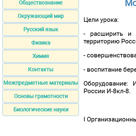
Мо
Обществознание
Окружающий мир
Цели урока:
Русский язык
- расширить и
территорию Росс
Физика
- совершенствов
Химия
- воспитание бе
Контакты
Оборудование: И
Межпредметные материалы
России И-8кл-8.
Основы грамотности
Биологические науки
I Организационн