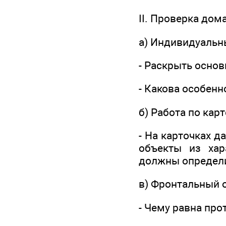
II. Проверка дом
а) Индивидуальн
- Раскрыть осно
- Какова особенн
б) Работа по кар
- На карточках 
объекты из хар
должны определи
в) Фронтальный 
- Чему равна про