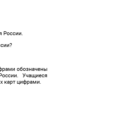
я России.
ссии?
ифрами обозначены
России. Учащиеся
х карт цифрами.