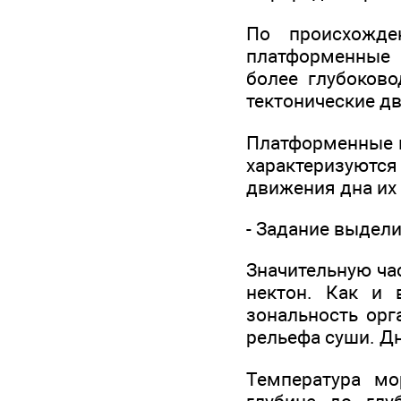
По происхожд
платформенные 
более глубоково
тектонические д
Платформенные м
характеризуются
движения дна их
- Задание выдел
Значительную ча
нектон. Как и 
зональность орг
рельефа суши. Дн
Температура мо