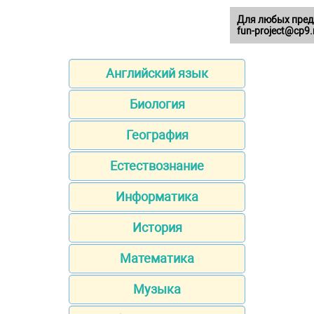
Для любых пред
fun-project@cp9.
Английский язык
Биология
География
Естествознание
Информатика
История
Математика
Музыка