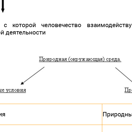
, с которой человечество взаимодейст
й деятельности
ия
Природны