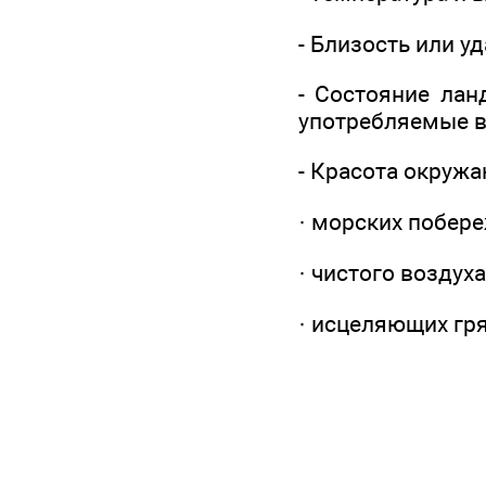
- Близость или у
- Состояние лан
употребляемые в
- Красота окруж
· морских побер
· чистого воздуха
· исцеляющих гр