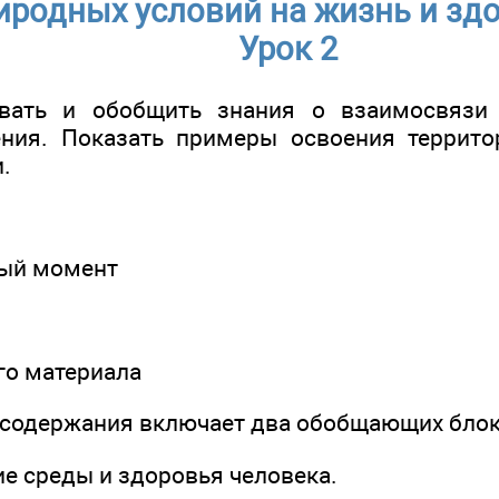
иродных условий на жизнь и здо
Урок 2
овать и обобщить знания о взаимосвяз
ения. Показать примеры освоения террит
.
ный момент
ого материала
 содержания включает два обобщающих блок
ие среды и здоровья человека.