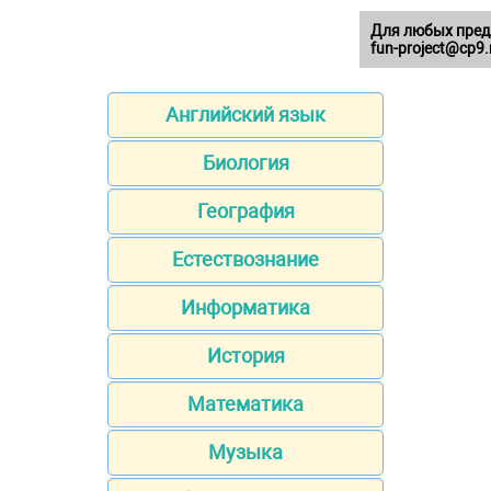
Для любых пред
fun-project@cp9.
Английский язык
Биология
География
Естествознание
Информатика
История
Математика
Музыка