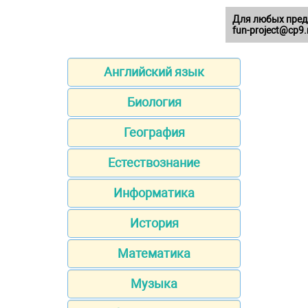
Для любых пред
fun-project@cp9.
Английский язык
Биология
География
Естествознание
Информатика
История
Математика
Музыка